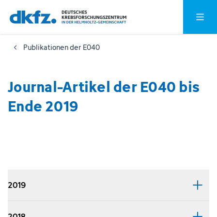
Zum
Zur
Hauptm
Hauptinhalt
Fußzeile
springen
springen
Publikationen der E040
Journal-Artikel der E040 bis
Ende 2019
2019
2018