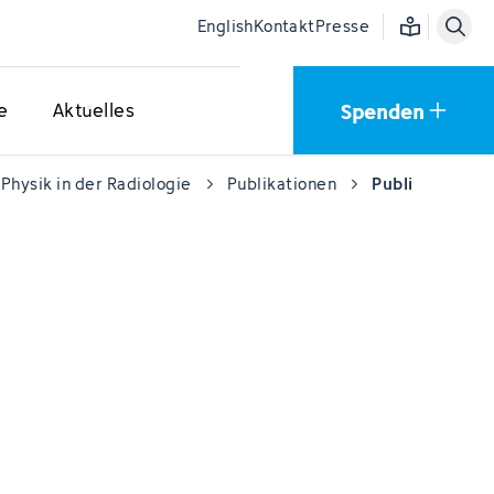
Einfache Sprac
English
Kontakt
Presse
Spenden
e
Aktuelles
Physik in der Radiologie
Publikationen
Publikationen 