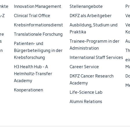
nkte
Innovation Management
Stellenangebote
Pr
A-Z
Clinical Trial Office
DKFZ als Arbeitgeber
Ve
Krebsinformationsdienst
Ausbildung, Studium und
Ve
Praktika
Ko
re
Translationale Forschung
s
Trainee-Programm in der
Au
Patienten- und
Administration
en
Bürgerbeteiligung in der
Th
Krebsforschung
International Staff Services
ei
H3 Health Hub - A
Career Service
Ma
Helmholtz-Transfer
DKFZ Cancer Research
Do
Academy
Academy
M
Kooperationen
Life-Science Lab
Alumni Relations