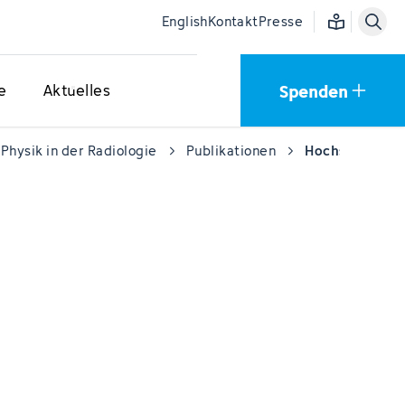
Einfache Sprac
English
Kontakt
Presse
Spenden
e
Aktuelles
Physik in der Radiologie
Publikationen
Hochschulschri