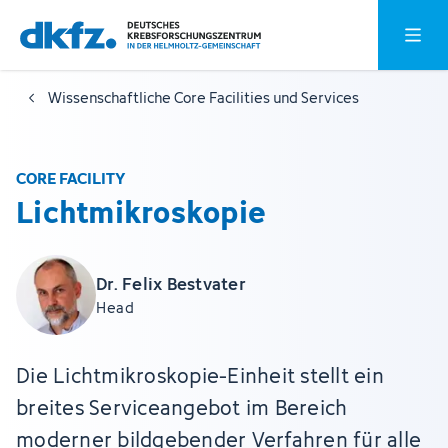
Zum
Zur
Hauptm
Hauptinhalt
Fußzeile
springen
springen
Wissenschaftliche Core Facilities und Services
CORE FACILITY
Lichtmikroskopie
Dr. Felix Bestvater
Head
Die Lichtmikroskopie-Einheit stellt ein
breites Serviceangebot im Bereich
moderner bildgebender Verfahren für alle