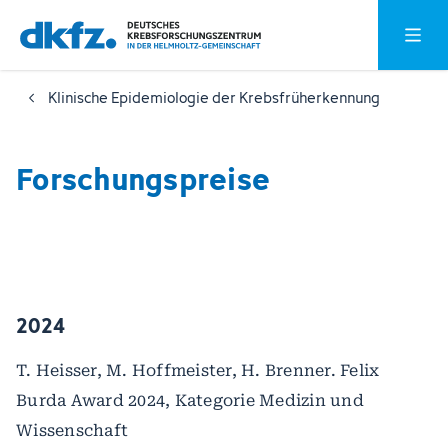
Zum
Zur
Hauptm
Hauptinhalt
Fußzeile
springen
springen
Klinische Epidemiologie der Krebsfrüherkennung
Forschungspreise
2024
T. Heisser, M. Hoffmeister, H. Brenner. Felix
Burda Award 2024, Kategorie Medizin und
Wissenschaft