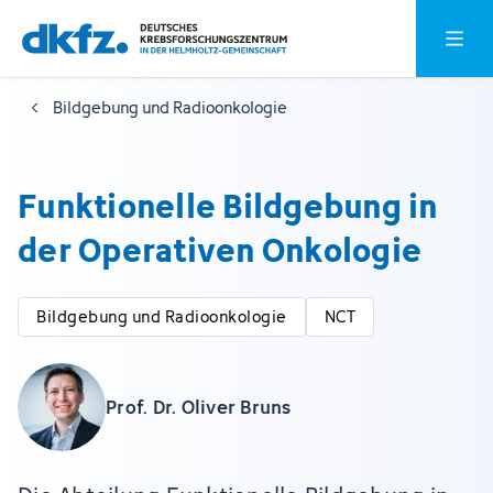
Zum
Zur
Hauptm
Hauptinhalt
Fußzeile
springen
springen
Bildgebung und Radioonkologie
Funktionelle Bildgebung in
der Operativen Onkologie
Bildgebung und Radioonkologie
NCT
Prof. Dr. Oliver Bruns