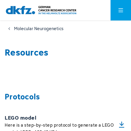
Skip
Jump
Open o
to
to
main
footer
Molecular Neurogenetics
content
Resources
Protocols
LEGO model
Here is a step-by-step protocol to generate a LEGO