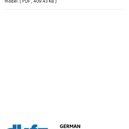
model.
(
PDF
, 409.43 KB
)