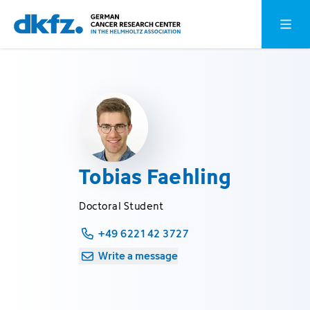
Skip
Jump
Open o
to
to
main
footer
content
Tobias Faehling
Doctoral Student
+49 6221 42 3727
Write a message