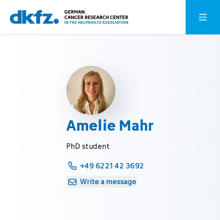
Skip
Jump
Open o
to
to
main
footer
content
Amelie Mahr
PhD student
+49 6221 42 3692
Write a message