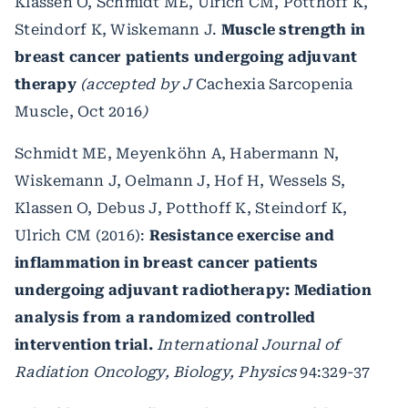
Klassen O, Schmidt ME, Ulrich CM, Potthoff K,
Steindorf K, Wiskemann J.
Muscle strength in
breast cancer patients undergoing adjuvant
therapy
(accepted by J
Cachexia Sarcopenia
Muscle, Oct 2016
)
Schmidt ME, Meyenköhn A, Habermann N,
Wiskemann J, Oelmann J, Hof H, Wessels S,
Klassen O, Debus J, Potthoff K, Steindorf K,
Ulrich CM (2016):
Resistance exercise and
inflammation in breast cancer patients
undergoing adjuvant radiotherapy: Mediation
analysis from a randomized controlled
intervention trial.
International Journal of
Radiation Oncology, Biology, Physics
94:329-37