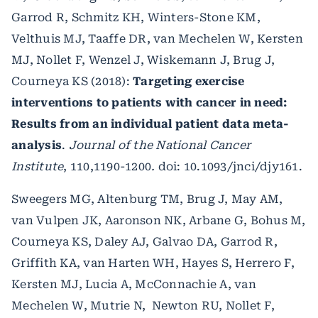
Garrod R, Schmitz KH, Winters-Stone KM,
Velthuis MJ, Taaffe DR, van Mechelen W, Kersten
MJ, Nollet F, Wenzel J, Wiskemann J, Brug J,
Courneya KS (2018):
Targeting exercise
interventions to patients with cancer in need:
Results from an individual patient data meta-
analysis
.
Journal of the National Cancer
Institute
, 110,1190-1200
.
doi: 10.1093/jnci/djy161.
Sweegers MG, Altenburg TM, Brug J, May AM,
van Vulpen JK, Aaronson NK, Arbane G, Bohus M,
Courneya KS, Daley AJ, Galvao DA, Garrod R,
Griffith KA, van Harten WH, Hayes S, Herrero F,
Kersten MJ, Lucia A, McConnachie A, van
Mechelen W, Mutrie N, Newton RU, Nollet F,