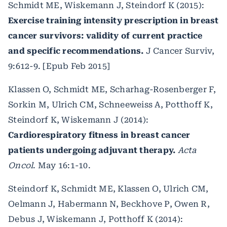
Schmidt ME, Wiskemann J, Steindorf K (2015):
Exercise training intensity prescription in breast
cancer survivors: validity of current practice
and specific recommendations.
J Cancer Surviv,
9:612-9. [Epub Feb 2015]
Klassen O, Schmidt ME, Scharhag-Rosenberger F,
Sorkin M, Ulrich CM, Schneeweiss A, Potthoff K,
Steindorf K, Wiskemann J (2014):
Cardiorespiratory fitness in breast cancer
patients undergoing adjuvant therapy.
Acta
Oncol
. May 16:1-10.
Steindorf K, Schmidt ME, Klassen O, Ulrich CM,
Oelmann J, Habermann N, Beckhove P, Owen R,
Debus J, Wiskemann J, Potthoff K (2014):