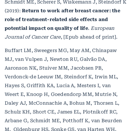
Schmidt ME, Scherer S, Wiskemann J, Steindorf K
(2019):
Return to work after breast cancer: the
role of treatment-related side effects and
potential impact on quality of life
.
European
Journal of Cancer Care
, [Epub ahead of print].
Buffart LM, Sweegers MG, May AM, Chinapaw
MJ, van Vulpen J, Newton RU, Galvão DA,
Aaronson NK, Stuiver MM, Jacobsen PB,
Verdonck-de Leeuw IM, Steindorf K, Irwin ML,
Hayes S, Griffith KA, Lucia A, Mesters I, van
Weert E, Knoop H, Goedendorp MM, Mutrie N,
Daley AJ, McConnachie A, Bohus M, Thorsen L,
Schulz KH, Short CE, James EL, Plotnikoff RC,
Arbane G, Schmidt ME, Potthoff K, van Beurden
M, Oldenburg HS, Sonke GS, van Harten WH,