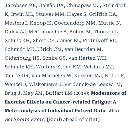
Jacobsen PB, Galvão DA, Chinapaw MJ, Steindorf
K, Irwin ML, Stuiver MM, Hayes S, Griffith KA,
Mesters I, Knoop H, Goedendorp MM, Mutrie N,
Daley AJ, McConnachie A, Bohus M, Thorsen L,
Schulz KH, Short CE, James EL, Plotnikoff RC,
Schmidt ME, Ulrich CM, van Beurden M,
Oldenburg HS, Sonke GS, van Harten WH,
Schmitz KH, Winters-Stone KM, Velthuis MJ,
Taaffe DR, van Mechelen W, Kersten MJ, Nollet F,
Wenzel J, Wiskemann J, Verdonck-de Leeuw IM,
Brug J, May AM, Buffart LM (2019):
Moderators of
Exercise Effects on Cancer-related Fatigue: A
Meta-analysis of Individual Patient Data
.
Med
Sci Sports Exerc
, [Epub ahead of print]