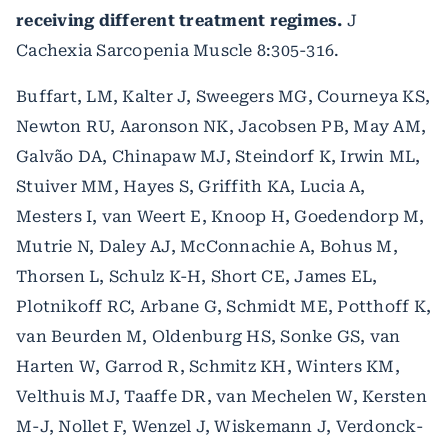
receiving different treatment regimes.
J
Cachexia Sarcopenia Muscle 8:305-316.
Buffart, LM, Kalter J, Sweegers MG, Courneya KS,
Newton RU, Aaronson NK, Jacobsen PB, May AM,
Galvão DA, Chinapaw MJ, Steindorf K, Irwin ML,
Stuiver MM, Hayes S, Griffith KA, Lucia A,
Mesters I, van Weert E, Knoop H, Goedendorp M,
Mutrie N, Daley AJ, McConnachie A, Bohus M,
Thorsen L, Schulz K-H, Short CE, James EL,
Plotnikoff RC, Arbane G, Schmidt ME, Potthoff K,
van Beurden M, Oldenburg HS, Sonke GS, van
Harten W, Garrod R, Schmitz KH, Winters KM,
Velthuis MJ, Taaffe DR, van Mechelen W, Kersten
M-J, Nollet F, Wenzel J, Wiskemann J, Verdonck-