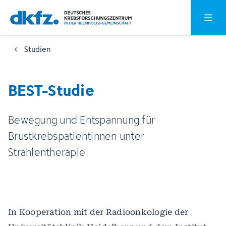
Zum
Zur
Hauptm
Hauptinhalt
Fußzeile
springen
springen
Studien
BEST-Studie
Bewegung und Entspannung für
Brustkrebspatientinnen unter
Strahlentherapie
In Kooperation mit der Radioonkologie der