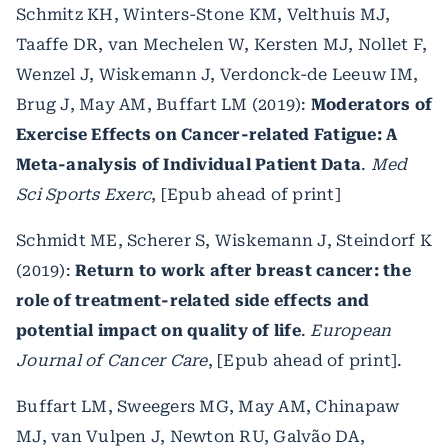
Schmitz KH, Winters-Stone KM, Velthuis MJ,
Taaffe DR, van Mechelen W, Kersten MJ, Nollet F,
Wenzel J, Wiskemann J, Verdonck-de Leeuw IM,
Brug J, May AM, Buffart LM (2019):
Moderators of
Exercise Effects on Cancer-related Fatigue: A
Meta-analysis of Individual Patient Data
.
Med
Sci Sports Exerc
, [Epub ahead of print]
Schmidt ME, Scherer S, Wiskemann J, Steindorf K
(2019):
Return to work after breast cancer: the
role of treatment-related side effects and
potential impact on quality of life
.
European
Journal of Cancer Care
, [Epub ahead of print].
Buffart LM, Sweegers MG, May AM, Chinapaw
MJ, van Vulpen J, Newton RU, Galvão DA,