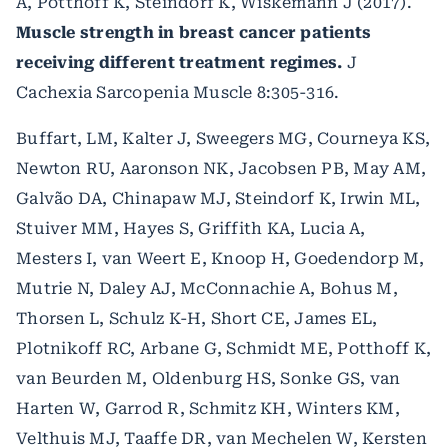
A, Potthoff K, Steindorf K, Wiskemann J (2017).
Muscle strength in breast cancer patients
receiving different treatment regimes.
J
Cachexia Sarcopenia Muscle 8:305-316.
Buffart, LM, Kalter J, Sweegers MG, Courneya KS,
Newton RU, Aaronson NK, Jacobsen PB, May AM,
Galvão DA, Chinapaw MJ, Steindorf K, Irwin ML,
Stuiver MM, Hayes S, Griffith KA, Lucia A,
Mesters I, van Weert E, Knoop H, Goedendorp M,
Mutrie N, Daley AJ, McConnachie A, Bohus M,
Thorsen L, Schulz K-H, Short CE, James EL,
Plotnikoff RC, Arbane G, Schmidt ME, Potthoff K,
van Beurden M, Oldenburg HS, Sonke GS, van
Harten W, Garrod R, Schmitz KH, Winters KM,
Velthuis MJ, Taaffe DR, van Mechelen W, Kersten