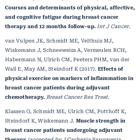
Courses and determinants of physical, affective,
and cognitive fatigue during breast cancer
therapy and 12 months follow-up.
Int J Cancer
.
van Vulpen JK, Schmidt ME, Velthuis MJ,
Wiskemann J, Schneeweiss A, Vermeulen RCH,
Habermann N, Ulrich CM, Peeters PHM, van der
Wall E, May AM, Steindorf K (2017).
Effects of
physical exercise on markers of inflammation in
breast cancer patients during adjuvant
chemotherapy.
Breast Cancer Res Treat
.
Klassen O, Schmidt ME, Ulrich CM, Potthoff K,
Steindorf K, Wiskemann J.
Muscle strength in
breast cancer patients undergoing adjuvant
therapy
(accepted by J
Cachexia Sarcopenia