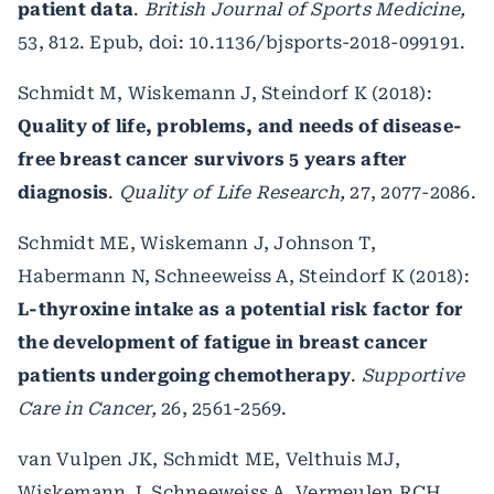
patient data
.
British Journal of Sports Medicine,
53, 812. Epub, doi: 10.1136/bjsports-2018-099191.
Schmidt M, Wiskemann J, Steindorf K (2018):
Quality of life, problems, and needs of disease-
free breast cancer survivors 5 years after
diagnosis
.
Quality of Life Research,
27, 2077-2086.
Schmidt ME, Wiskemann J, Johnson T,
Habermann N, Schneeweiss A, Steindorf K (2018):
L-thyroxine intake as a potential risk factor for
the development of fatigue in breast cancer
patients undergoing chemotherapy
.
Supportive
Care in Cancer,
26, 2561-2569.
van Vulpen JK, Schmidt ME, Velthuis MJ,
Wiskemann J, Schneeweiss A, Vermeulen RCH,