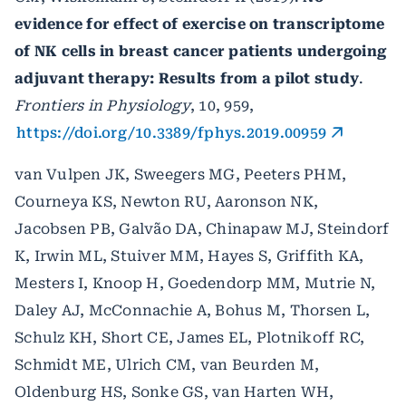
evidence for effect of exercise on transcriptome
of NK cells in breast cancer patients undergoing
adjuvant therapy: Results from a pilot study
.
Frontiers in Physiology
, 10, 959,
https://doi.org/10.3389/fphys.2019.00959
van Vulpen JK, Sweegers MG, Peeters PHM,
Courneya KS, Newton RU, Aaronson NK,
Jacobsen PB, Galvão DA, Chinapaw MJ, Steindorf
K, Irwin ML, Stuiver MM, Hayes S, Griffith KA,
Mesters I, Knoop H, Goedendorp MM, Mutrie N,
Daley AJ, McConnachie A, Bohus M, Thorsen L,
Schulz KH, Short CE, James EL, Plotnikoff RC,
Schmidt ME, Ulrich CM, van Beurden M,
Oldenburg HS, Sonke GS, van Harten WH,