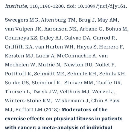
Institute
, 110,1190-1200
.
doi: 10.1093/jnci/djy161.
Sweegers MG, Altenburg TM, Brug J, May AM,
van Vulpen JK, Aaronson NK, Arbane G, Bohus M,
Courneya KS, Daley AJ, Galvao DA, Garrod R,
Griffith KA, van Harten WH, Hayes S, Herrero F,
Kersten MJ, Lucia A, McConnachie A, van
Mechelen W, Mutrie N, Newton RU, Nollet F,
Potthoff K, Schmidt ME, Schmitz KH, Schulz KH,
Sonke GS, Steindorf K, Stuiver MM, Taaffe DR,
Thorsen L, Twisk JW, Velthuis MJ, Wenzel J,
Winters-Stone KM, Wiskemann J, Chin A Paw
MJ, Buffart LM (2018):
Moderators of the
exercise effects on physical fitness in patients
with cancer: a meta-analysis of individual