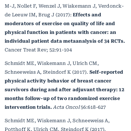
M-J, Nollet F, Wenzel J, Wiskemann J, Verdonck-
de Leeuw IM, Brug J (2017):
Effects and
moderators of exercise on quality of life and
physical function in patients with cancer: an
individual patient data metaanalysis of 34 RCTs.
Cancer Treat Rev; 52:91-104
Schmidt ME, Wiskemann J, Ulrich CM,
Schneeweiss A, Steindorf K (2017).
Self-reported
physical activity behavior of breast cancer
survivors during and after adjuvant therapy: 12
months follow-up of two randomized exercise
intervention trials.
Acta Oncol
56:618-627
Schmidt ME, Wiskemann J, Schneeweiss A,
Potthoff K, Ulrich CM, Steindorf K (2017).