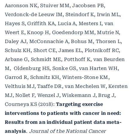
Aaronson NK, Stuiver MM, Jacobsen PB,
Verdonck-de Leeuw IM, Steindorf K, Irwin ML,
Hayes S, Griffith KA, Lucia A, Mesters I, van
Weert E, Knoop H, Goedendorp MM, Mutrie N,
Daley AJ, McConnachie A, Bohus M, Thorsen L,
Schulz KH, Short CE, James EL, Plotnikoff RC,
Arbane G, Schmidt ME, Potthoff K, van Beurden
M, Oldenburg HS, Sonke GS, van Harten WH,
Garrod R, Schmitz KH, Winters-Stone KM,
Velthuis MJ, Taaffe DR, van Mechelen W, Kersten
MJ, Nollet F, Wenzel J, Wiskemann J, Brug J,
Courneya KS (2018):
Targeting exercise
interventions to patients with cancer in need:
Results from an individual patient data meta-
analysis
.
Journal of the National Cancer