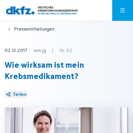
Zum
Zur
Hauptm
Hauptinhalt
Fußzeile
springen
springen
Pressemitteilungen
02.12.2017
von jg
|
Nr. 62
Wie wirksam ist mein
Krebsmedikament?
Teilen