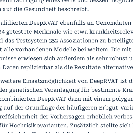
einträchtigung eines Gens und dessen möglich
auf die Gesundheit beschreibt.
validierten DeepRVAT ebenfalls an Genomdaten
34 getestete Merkmale wie etwa krankheitsrele
d das Testsystem 352 Assoziationen zu beteilig
t alle vorhandenen Modelle bei weitem. Die mi
ebnisse erwiesen sich außerdem als sehr robust u
Daten replizierbar als die Resultate alternative
 weitere Einsatzmöglichkeit von DeepRVAT ist d
er genetischen Veranlagung für bestimmte Kra
kombinierten DeepRVAT dazu mit einem polygen
g auf der Grundlage der häufigeren Erbgut-Vari
Treffsicherheit der Vorhersagen erheblich verbes
ür Hochrisikovarianten. Zusätzlich stellte sich