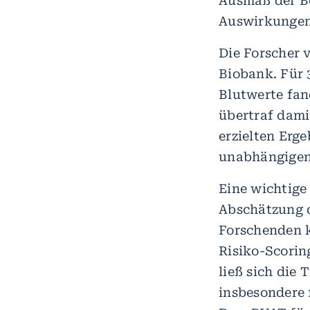
Ausmaß der Be
Auswirkungen 
Die Forscher 
Biobank. Für 
Blutwerte fan
übertraf dami
erzielten Erg
unabhängigen 
Eine wichtige
Abschätzung d
Forschenden 
Risiko-Scorin
ließ sich die 
insbesondere f