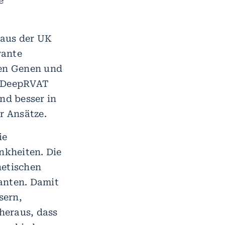
e
 aus der UK
vante
ten Genen und
t DeepRVAT
nd besser in
r Ansätze.
ie
nkheiten. Die
etischen
anten. Damit
sern,
 heraus, dass