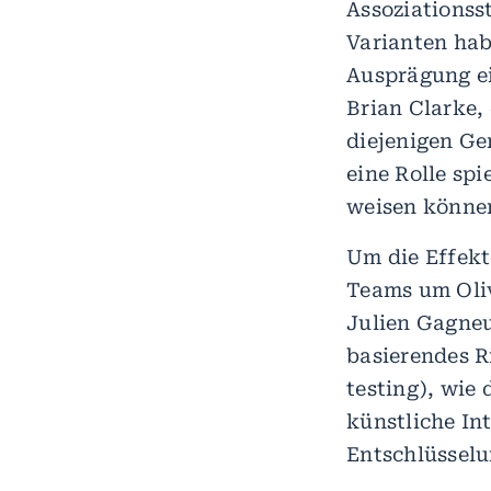
Assoziationsst
Varianten hab
Ausprägung ei
Brian Clarke, 
diejenigen Ge
eine Rolle sp
weisen können
Um die Effekt
Teams um Oli
Julien Gagne
basierendes R
testing), wie
künstliche In
Entschlüsselu