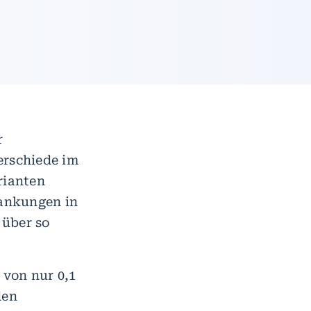
r
erschiede im
rianten
rankungen in
über so
 von nur 0,1
den