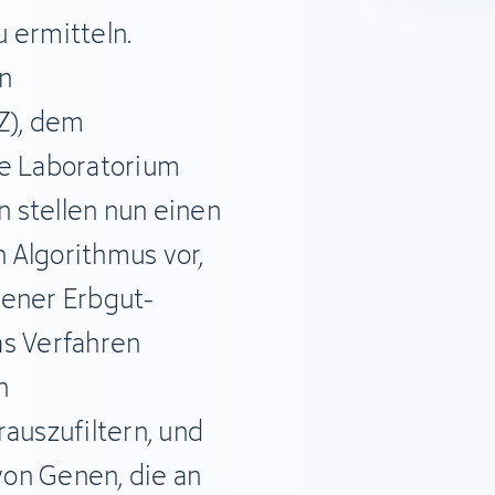
 ermitteln.
n
Z), dem
ie Laboratorium
 stellen nun einen
 Algorithmus vor,
tener Erbgut-
as Verfahren
n
auszufiltern, und
 von Genen, die an