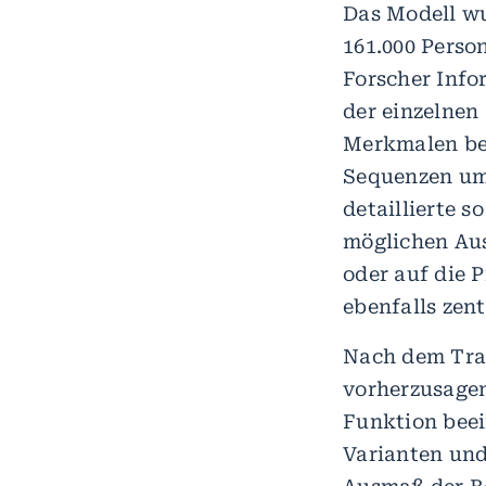
Das Modell w
161.000 Perso
Forscher Info
der einzelnen
Merkmalen bet
Sequenzen umf
detaillierte 
möglichen Aus
oder auf die 
ebenfalls zent
Nach dem Trai
vorherzusagen
Funktion beei
Varianten und