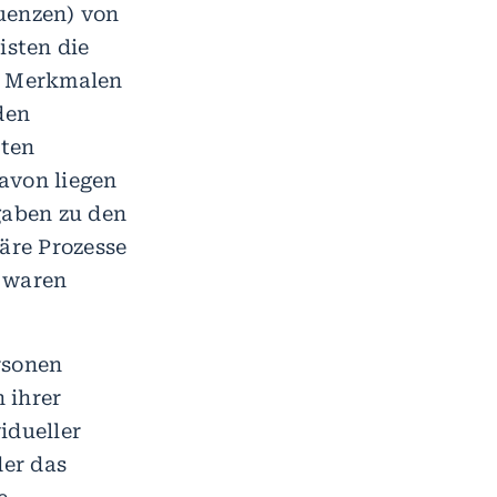
uenzen) von
isten die
en Merkmalen
den
eten
avon liegen
gaben zu den
läre Prozesse
n waren
rsonen
 ihrer
idueller
er das