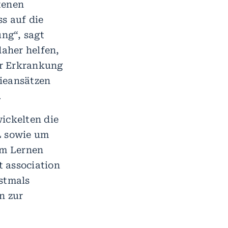
ltenen
s auf die
ng“, sagt
daher helfen,
er Erkrankung
pieansätzen
.
ickelten die
L sowie um
em Lernen
 association
rstmals
n zur