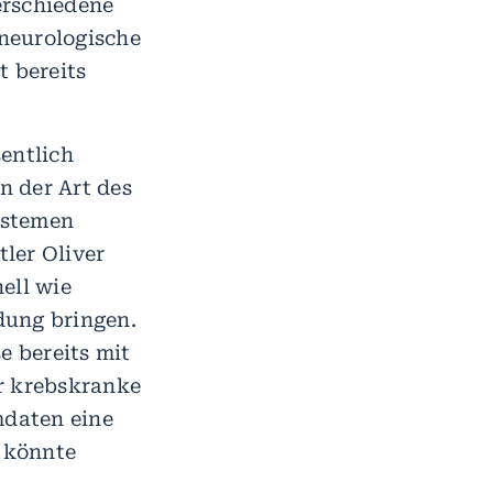
erschiedene
neurologische
 bereits
entlich
n der Art des
ystemen
ler Oliver
ell wie
dung bringen.
e bereits mit
ür krebskranke
mdaten eine
r könnte