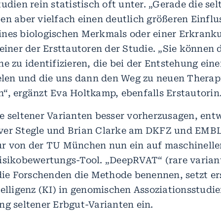
udien rein statistisch oft unter. „Gerade die se
en aber vielfach einen deutlich größeren Einflus
nes biologischen Merkmals oder einer Erkranku
einer der Ersttautoren der Studie. „Sie können 
ne zu identifizieren, die bei der Entstehung ein
ielen und die uns dann den Weg zu neuen Thera
“, ergänzt Eva Holtkamp, ebenfalls Erstautorin
e seltener Varianten besser vorherzusagen, entw
ver Stegle und Brian Clarke am DKFZ und EMB
ur von der TU München nun ein auf maschinell
isikobewertungs-Tool. „DeepRVAT“ (rare variant
 die Forschenden die Methode benennen, setzt e
telligenz (KI) in genomischen Assoziationsstudie
ng seltener Erbgut-Varianten ein.