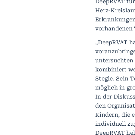
DeepRVAT für 
Herz-Kreislau
Erkrankungen 
vorhandenen 
„DeepRVAT hat
voranzubringe
untersuchten 
kombiniert we
Stegle. Sein 
möglich in gr
In der Diskus
den Organisat
Kindern, die 
individuell z
DeepRVAT hel