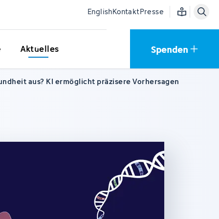
Einfache Sprac
English
Kontakt
Presse
Spenden
e
Aktuelles
undheit aus? KI ermöglicht präzisere Vorhersagen