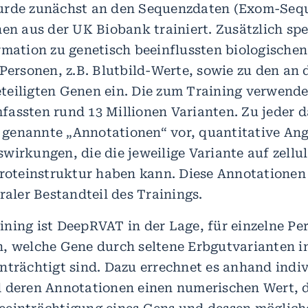
urde zunächst an den Sequenzdaten (Exom-Seq
nen aus der UK Biobank trainiert. Zusätzlich spe
rmation zu genetisch beeinflussten biologisch
 Personen, z.B. Blutbild-Werte, sowie zu den an 
eiligten Genen ein. Die zum Training verwend
assten rund 13 Millionen Varianten. Zu jeder d
so genannte „Annotationen“ vor, quantitative An
wirkungen, die die jeweilige Variante auf zellu
Proteinstruktur haben kann. Diese Annotatione
raler Bestandteil des Trainings.
ning ist DeepRVAT in der Lage, für einzelne Pe
, welche Gene durch seltene Erbgutvarianten in
nträchtigt sind. Dazu errechnet es anhand indiv
 deren Annotationen einen numerischen Wert, d