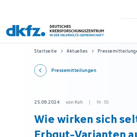
Zum
Zur
Hauptinhalt
Fußzeile
springen
springen
Startseite
Aktuelles
Pressemitteilung
Pressemitteilungen
25.09.2024
von Koh
|
Nr. 56
Wie wirken sich se
Erbgut-Varianten a