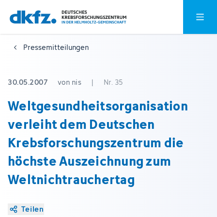
Zum
Zur
Hauptm
Hauptinhalt
Fußzeile
springen
springen
Pressemitteilungen
30.05.2007
von nis
|
Nr. 35
Weltgesundheitsorganisation
verleiht dem Deutschen
Krebsforschungszentrum die
höchste Auszeichnung zum
Weltnichtrauchertag
Teilen