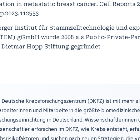
tion in metastatic breast cancer. Cell Reports 
ep.2023.112533
erger Institut für Stammzelltechnologie und exp
STEM) gGmbH wurde 2008 als Public-Private-Pa
 Dietmar Hopp Stiftung gegründet
 Deutsche Krebsforschungszentrum (DKFZ) ist mit mehr al
arbeiterinnen und Mitarbeitern die größte biomedizinisch
schungseinrichtung in Deutschland. Wissenschaftlerinnen 
senschaftler erforschen im DKFZ, wie Krebs entsteht, erf
bsrisikofaktoren und suchen nach neuen Strategien, die v