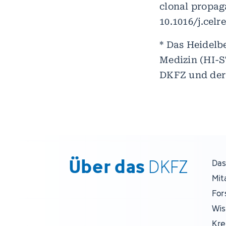
clonal propaga
10.1016/j.celr
* Das Heidelb
Medizin (HI-
DKFZ und der
Über das
DKFZ
Das
Mit
For
Wis
Kre