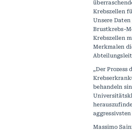
überraschende
Krebszellen f
Unsere Daten 
Brustkrebs-Mo
Krebszellen m
Merkmalen die
Abteilungslei
„Der Prozess 
Krebserkranku
behandeln sin
Universitätsk
herauszufinde
aggressivsten
Massimo Saini