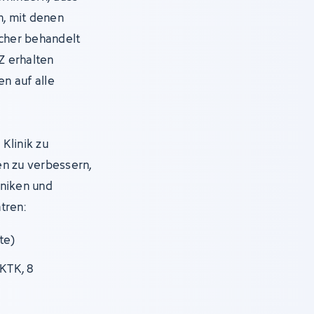
, mit denen
icher behandelt
Z erhalten
en auf alle
Klinik zu
en zu verbessern,
iniken und
tren:
te)
KTK, 8