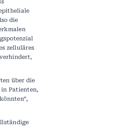
ss
epitheliale
lso die
Merkmalen
gspotenzial
s zelluläres
verhindert,
ten über die
in Patienten,
 könnten“,
llständige