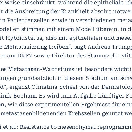
rweise einschränkt, während die epitheliale Ide
ür die Ausbreitung der Krankheit absolut notwen
in Patientenzellen sowie in verschiedenen meta
dellen stimmen mit einem Modell überein, in 
it Hybridstatus, also mit epithelialen und mes
 Metastasierung treiben“, sagt Andreas Trump
ter am DKFZ sowie Direktor des Stammzellinsti
des Metastasen-Wachstums ist besonders wichti
ngen grundsätzlich in diesem Stadium am schw
d“, ergänzt Christina Scheel von der Dermatolo
linik Bochum. Es wird nun Aufgabe künftiger F
n, wie diese experimentellen Ergebnisse für ein
 metastasenbildenenden Krebszellen genutzt w
 et al.: Resistance to mesenchymal reprogramm