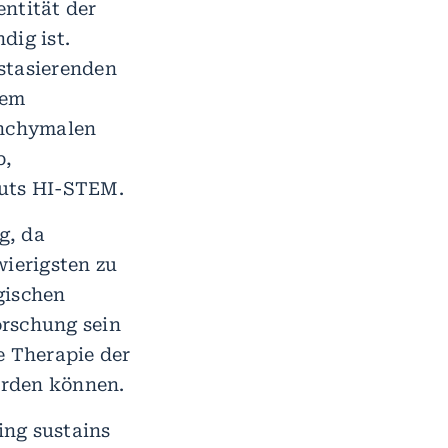
ntität der
dig ist.
stasierenden
dem
enchymalen
p,
tuts HI-STEM.
g, da
ierigsten zu
gischen
orschung sein
e Therapie der
erden können.
ing sustains