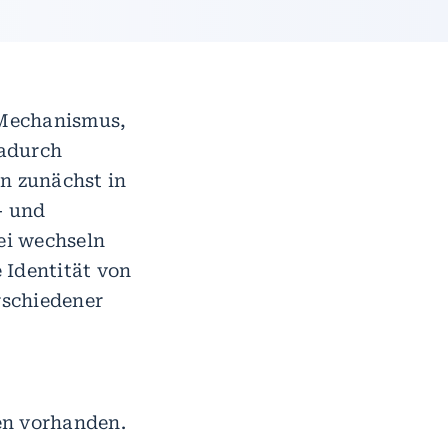
n Mechanismus,
Dadurch
en zunächst in
- und
ei wechseln
e Identität von
rschiedener
en vorhanden.