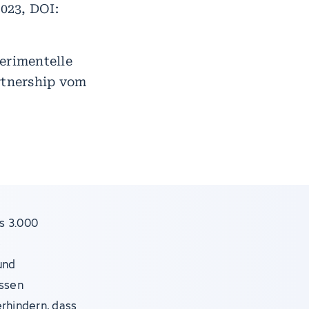
2023, DOI:
erimentelle
rtnership vom
s 3.000
e
und
assen
erhindern, dass