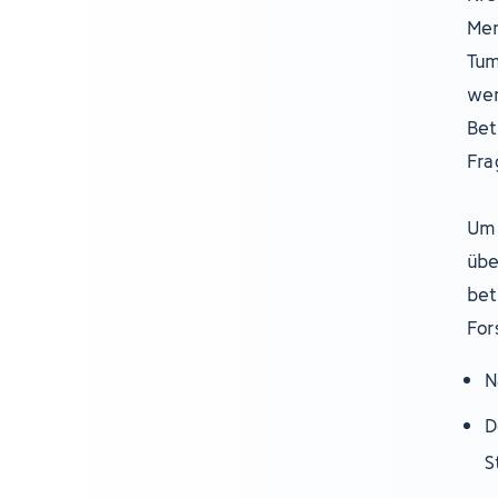
Men
Tum
wer
Bet
Fra
Um 
übe
bet
For
N
D
S