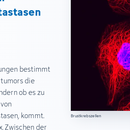
tastasen
kungen bestimmt
rtumors die
ndern ob es zu
 von
tasen, kommt.
Brustkrebszellen
x. Zwischen der