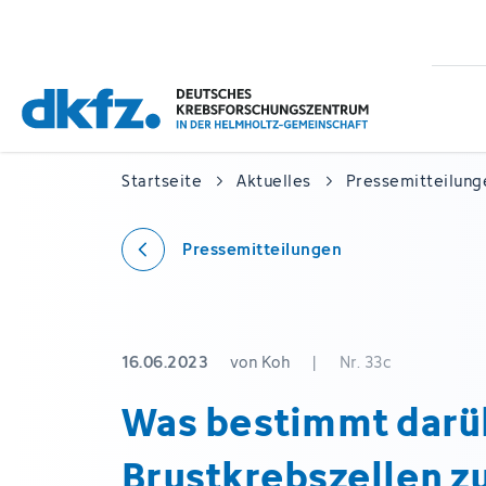
Zum
Zur
Hauptinhalt
Fußzeile
springen
springen
Startseite
Aktuelles
Pressemitteilung
Pressemitteilungen
16.06.2023
von Koh
|
Nr. 33c
Was bestimmt darü
Brustkrebszellen z