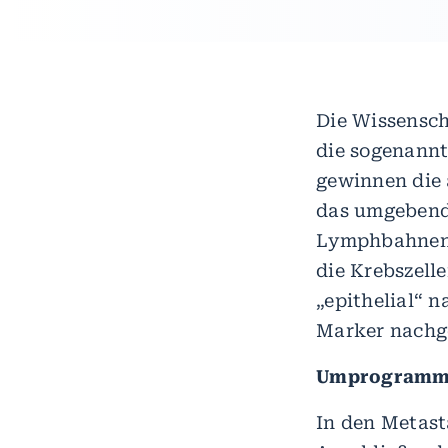
Die Wissensch
die sogenannt
gewinnen die 
das umgebende
Lymphbahnen i
die Krebszelle
„epithelial“ 
Marker nachg
Umprogrammie
In den Metast