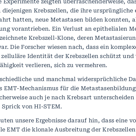
 Experimente zeigten überraschenderweise, da
 diejenigen Krebszellen, die ihre ursprüngliche 
ahrt hatten, neue Metastasen bilden konnten, a
ng vorantrieben. Ein Verlust an epithelialen 
eichnete Krebszell-Klone, deren Metastasierun
ar. Die Forscher wiesen nach, dass ein komplexe
zelluläre Identität der Krebszellen schützt und 
Fähigkeit verlieren, sich zu vermehren.
rschiedliche und manchmal widersprüchliche Da
s EMT-Mechanismus für die Metastasenbildung 
icherweise auch je nach Krebsart unterscheiden
n Sprick von HI-STEM.
uten unsere Ergebnisse darauf hin, dass eine vo
ble EMT die klonale Ausbreitung der Krebszellen