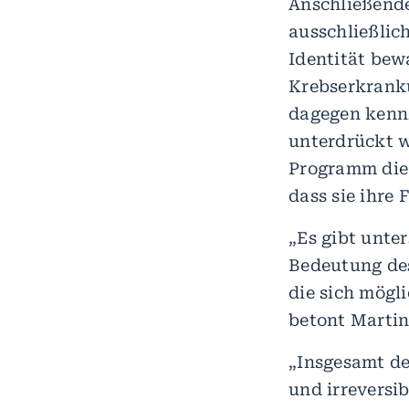
Anschließende
ausschließlich
Identität bew
Krebserkranku
dagegen kennz
unterdrückt w
Programm die 
dass sie ihre 
„Es gibt unte
Bedeutung de
die sich mögl
betont Marti
„Insgesamt de
und irreversi