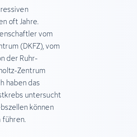
ressiven
n oft Jahre.
enschaftler vom
ntrum (DKFZ), vom
on der Ruhr-
holtz-Zentrum
ch haben das
tkrebs untersucht
rebszellen können
 führen.