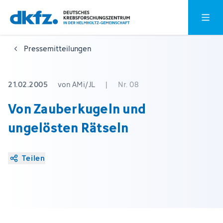
Zum
Zur
Hauptm
Hauptinhalt
Fußzeile
springen
springen
Pressemitteilungen
21.02.2005
von AMi/JL
|
Nr. 08
Von Zauberkugeln und
ungelösten Rätseln
Teilen