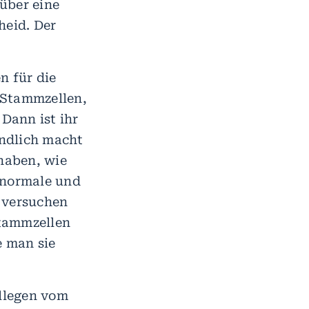
 über eine
eid. Der
n für die
 Stammzellen,
Dann ist ihr
indlich macht
haben, wie
 normale und
 versuchen
stammzellen
e man sie
llegen vom