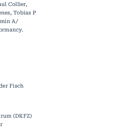
ul Collier,
nes, Tobias P
amin A/
Dormancy.
der Fisch
ntrum (DKFZ)
r