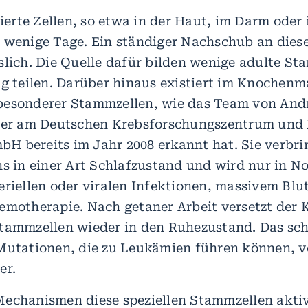
sierte Zellen, so etwa in der Haut, im Darm oder 
 wenige Tage. Ein ständiger Nachschub an diese
slich. Die Quelle dafür bilden wenige adulte St
ng teilen. Darüber hinaus existiert im Knochenm
besonderer Stammzellen, wie das Team von And
ter am Deutschen Krebsforschungszentrum und 
 bereits im Jahr 2008 erkannt hat. Sie verbrin
s in einer Art Schlafzustand und wird nur in No
eriellen oder viralen Infektionen, massivem Blu
emotherapie. Nach getaner Arbeit versetzt der 
tammzellen wieder in den Ruhezustand. Das schü
Mutationen, die zu Leukämien führen können, 
er.
echanismen diese speziellen Stammzellen akti