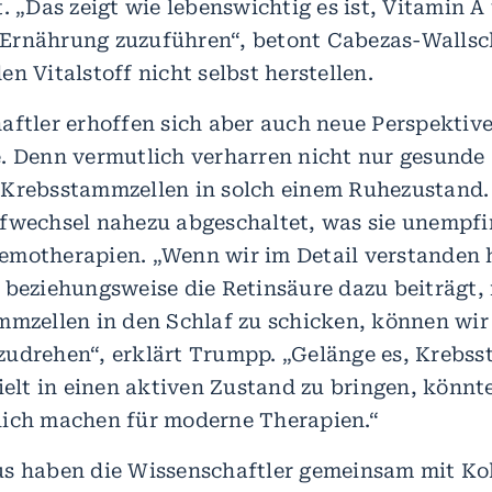
. „Das zeigt wie lebenswichtig es ist, Vitamin A
Ernährung zuzuführen“, betont Cabezas-Wallsch
n Vitalstoff nicht selbst herstellen.
aftler erhoffen sich aber auch neue Perspektive
. Denn vermutlich verharren nicht nur gesunde
Krebsstammzellen in solch einem Ruhezustand. 
fwechsel nahezu abgeschaltet, was sie unempf
motherapien. „Wenn wir im Detail verstanden 
 beziehungsweise die Retinsäure dazu beiträgt,
mmzellen in den Schlaf zu schicken, können wir
udrehen“, erklärt Trumpp. „Gelänge es, Krebs
zielt in einen aktiven Zustand zu bringen, könnt
ich machen für moderne Therapien.“
s haben die Wissenschaftler gemeinsam mit Ko