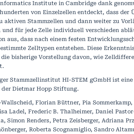
nformatics Institute in Cambridge dank genom
hunderten von Einzelzellen entdeckt, dass der
u aktiven Stammzellen und dann weiter zu Vorl
 und für jede Zelle individuell verschieden ablä
on aus, dass nach einem festen Entwicklungss
bestimmte Zelltypen entstehen. Diese Erkenntni
 die bisherige Vorstellung davon, wie Zelldiffer
t.
ger Stammzellinstitut HI-STEM gGmbH ist eine
der Dietmar Hopp Stiftung.
Wallscheid, Florian Büttner, Pia Sommerkamp,
sa Ladel, Frederic B. Thalheimer, Daniel Pastor
ma, Simon Renders, Petra Zeisberger, Adriana Prz
önberger, Roberta Scognamiglio, Sandro Altamu