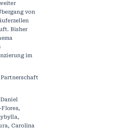
weiter
 Übergang von
äuferzellen
uft. Bisher
chema
s
enzierung im
 Partnerschaft
 Daniel
-Flores,
ybylla,
ra, Carolina