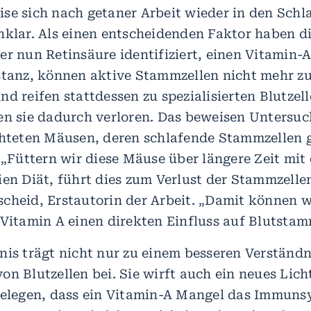
se sich nach getaner Arbeit wieder in den Schla
nklar. Als einen entscheidenden Faktor haben d
er nun Retinsäure identifiziert, einen Vitamin
stanz, können aktive Stammzellen nicht mehr zu
d reifen stattdessen zu spezialisierten Blutzell
en sie dadurch verloren. Das beweisen Untersu
chteten Mäusen, deren schlafende Stammzellen 
 „Füttern wir diese Mäuse über längere Zeit mit 
ien Diät, führt dies zum Verlust der Stammzelle
cheid, Erstautorin der Arbeit. „Damit können w
 Vitamin A einen direkten Einfluss auf Blutstam
nis trägt nicht nur zu einem besseren Verständn
n Blutzellen bei. Sie wirft auch ein neues Lich
belegen, dass ein Vitamin-A Mangel das Immuns