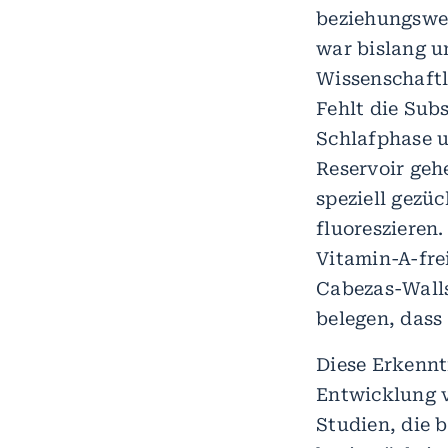
beziehungswei
war bislang u
Wissenschaftl
Fehlt die Sub
Schlafphase un
Reservoir geh
speziell gezü
fluoreszieren.
Vitamin-A-fre
Cabezas-Walls
belegen, dass
Diese Erkennt
Entwicklung vo
Studien, die 