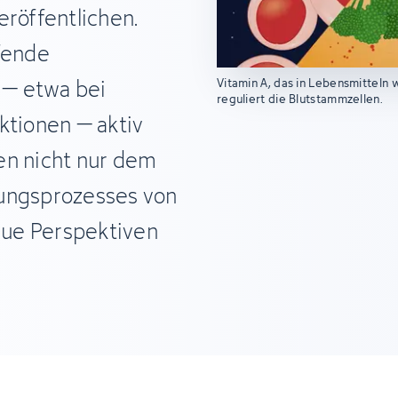
eröffentlichen.
fende
l – etwa bei
Vitamin A, das in Lebensmitteln w
reguliert die Blutstammzellen.
ktionen – aktiv
en nicht nur dem
fungsprozesses von
neue Perspektiven