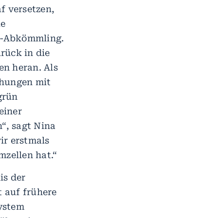
f versetzen,
ie
-A-Abkömmling.
rück in die
en heran. Als
chungen mit
grün
einer
n“, sagt Nina
ir erstmals
mzellen hat.“
is der
t auf frühere
ystem