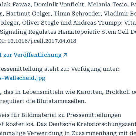
alak Fawaz, Dominik Vonficht, Melania Tesio, Pa
k, Hartmut Geiger, Timm Schroeder, Vladimir Be
 Rieger, Oliver Stegle und Andreas Trumpp: Vit
 Signaling Regulates Hematopoietic Stem Cell 
: 10.1016/j.cell.2017.04.018
t zur Veröffentlichung
ressemitteilung steht zur Verfügung unter:
-Wallscheid.jpg
, das in Lebensmitteln wie Karotten, Brokkoli o
 reguliert die Blutstammzellen.
is für Bildmaterial zu Pressemitteilungen
st kostenlos. Das Deutsche Krebsforschungsze
e einmalige Verwendung in Zusammenhang mit de