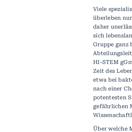
Viele speziali
überleben nur
daher unerläs
sich lebensla
Gruppe ganz 
Abteilungslei
HI-STEM gGmbH
Zeit des Leben
etwa bei bakt
nach einer Ch
potentesten S
gefährlichen 
Wissenschaftl
Über welche M