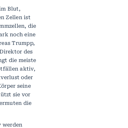
im Blut,
n Zellen ist
ammzellen, die
ark noch eine
reas Trumpp,
Direktor des
gt die meiste
tfällen aktiv,
tverlust oder
Körper seine
tzt sie vor
vermuten die
v werden