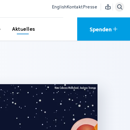
Einfache Sprac
English
Kontakt
Presse
Spenden
e
Aktuelles