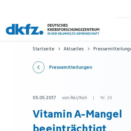
Zum
Zur
Hauptinhalt
Fußzeile
springen
springen
Startseite
Aktuelles
Pressemitteilung
Pressemitteilungen
05.05.2017
von Rei/Koh
|
Nr. 24
Vitamin A-Mangel
beeinträchtigt