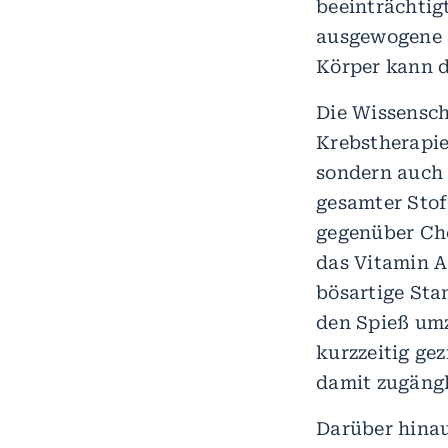
beeinträchtigt
ausgewogene 
Körper kann de
Die Wissensch
Krebstherapie
sondern auch 
gesamter Stof
gegenüber Che
das Vitamin A
bösartige Sta
den Spieß umz
kurzzeitig ge
damit zugängl
Darüber hinau