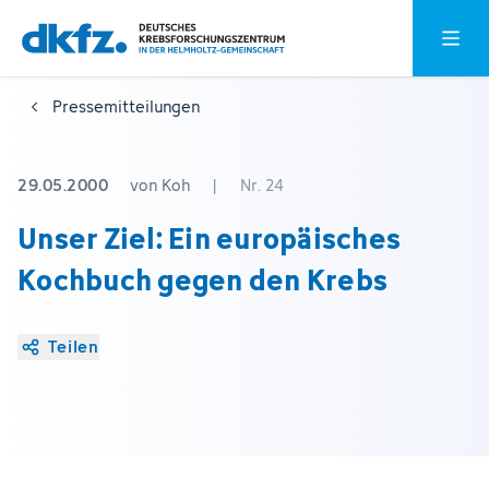
Zum
Zur
Hauptm
Hauptinhalt
Fußzeile
springen
springen
Pressemitteilungen
29.05.2000
von Koh
|
Nr. 24
Unser Ziel: Ein europäisches
Kochbuch gegen den Krebs
Teilen