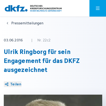
Zum
Zur
Hauptm
Hauptinhalt
Fußzeile
springen
springen
Pressemitteilungen
03.06.2016
|
Nr. 22c2
Ulrik Ringborg für sein
Engagement für das DKFZ
ausgezeichnet
Teilen