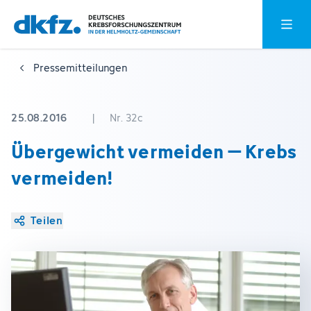
Zum
Zur
Hauptm
Hauptinhalt
Fußzeile
springen
springen
Pressemitteilungen
25.08.2016
|
Nr. 32c
Übergewicht vermeiden – Krebs
vermeiden!
Teilen