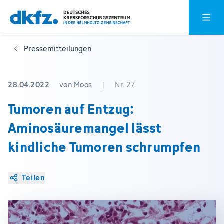
Zum
Zur
Hauptm
Hauptinhalt
Fußzeile
springen
springen
Pressemitteilungen
28.04.2022
von Moos
|
Nr. 27
Tumoren auf Entzug:
Aminosäuremangel lässt
kindliche Tumoren schrumpfen
Teilen