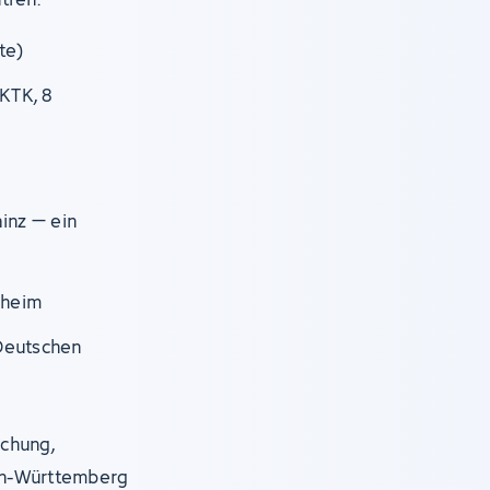
te)
KTK, 8
ainz – ein
nheim
Deutschen
schung,
en-Württemberg