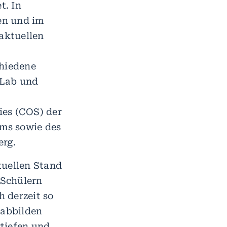
t. In
en und im
 aktuellen
hiedene
 Lab und
ies (COS) der
ums sowie des
rg.
tuellen Stand
 Schülern
 derzeit so
 abbilden
tiefen und