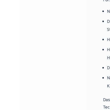
N
D
S
H
H
H
D
N
K
Das
Tec