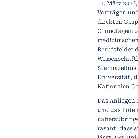
11. März 2016
Vorträgen und
direkten Gesp
Grundlagenfor
medizinische
Berufsfelder 
Wissenschaftl
Stammzellinst
Universität, 
Nationalen C
Das Anliegen 
und das Poten
näherzubringe
rasant, dass 
lässt. Der Un