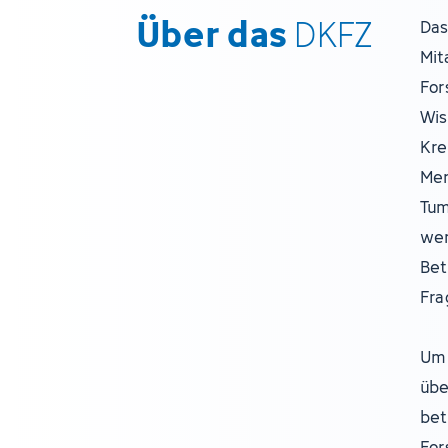
Über das
DKFZ
Das
Mit
For
Wis
Kre
Men
Tum
wer
Bet
Fra
Um 
übe
bet
For