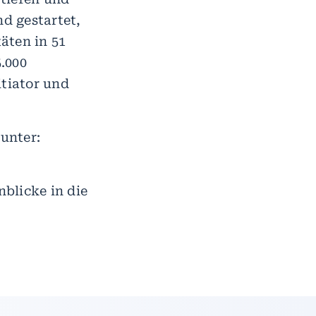
nd gestartet,
äten in 51
.000
tiator und
 unter:
blicke in die