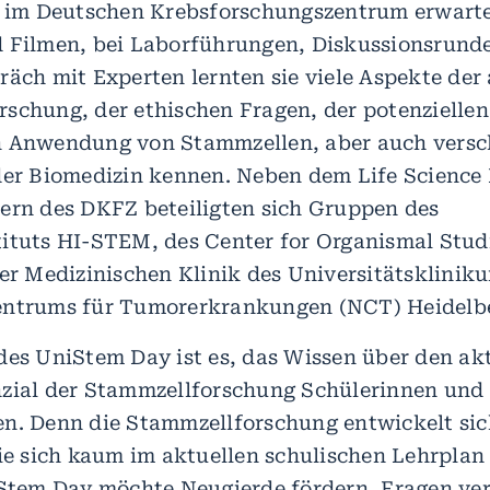
, im Deutschen Krebsforschungszentrum erwarte
 Filmen, bei Laborführungen, Diskussionsrund
räch mit Experten lernten sie viele Aspekte der
schung, der ethischen Fragen, der potenziellen
n Anwendung von Stammzellen, aber auch versc
der Biomedizin kennen. Neben dem Life Science
ern des DKFZ beteiligten sich Gruppen des
ituts HI-STEM, des Center for Organismal Stud
der Medizinischen Klinik des Universitätsklinik
entrums für Tumorerkrankungen (NCT) Heidelbe
des UniStem Day ist es, das Wissen über den ak
zial der Stammzellforschung Schülerinnen und
n. Denn die Stammzellforschung entwickelt sich
sie sich kaum im aktuellen schulischen Lehrplan
iStem Day möchte Neugierde fördern, Fragen ver