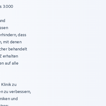
s 3.000
e
und
assen
erhindern, dass
, mit denen
icher behandelt
Z erhalten
en auf alle
Klinik zu
en zu verbessern,
iniken und
tren: