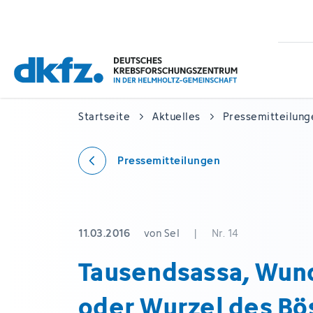
Zum
Zur
Hauptinhalt
Fußzeile
springen
springen
Startseite
Aktuelles
Pressemitteilung
Pressemitteilungen
11.03.2016
von Sel
|
Nr. 14
Tausendsassa, Wun
oder Wurzel des Bö