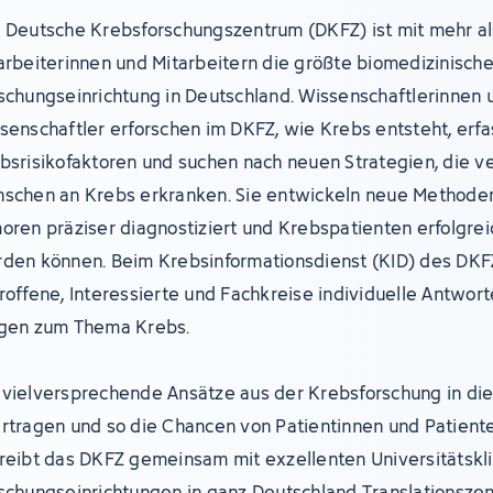
 Deutsche Krebsforschungszentrum (DKFZ) ist mit mehr al
arbeiterinnen und Mitarbeitern die größte biomedizinisch
schungseinrichtung in Deutschland. Wissenschaftlerinnen 
senschaftler erforschen im DKFZ, wie Krebs entsteht, erf
bsrisikofaktoren und suchen nach neuen Strategien, die v
schen an Krebs erkranken. Sie entwickeln neue Methoden
oren präziser diagnostiziert und Krebspatienten erfolgre
den können. Beim Krebsinformationsdienst (KID) des DKF
roffene, Interessierte und Fachkreise individuelle Antwort
gen zum Thema Krebs.
vielversprechende Ansätze aus der Krebsforschung in die 
rtragen und so die Chancen von Patientinnen und Patient
reibt das DKFZ gemeinsam mit exzellenten Universitätskl
schungseinrichtungen in ganz Deutschland Translationszen