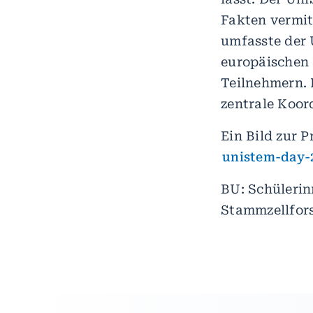
Fakten vermitt
umfasste der 
europäischen 
Teilnehmern. 
zentrale Koor
Ein Bild zur P
unistem-day-
BU: Schülerin
Stammzellfor