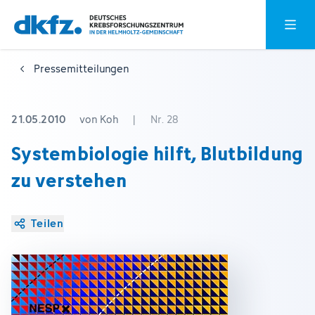
Zum
Zur
Hauptm
Hauptinhalt
Fußzeile
springen
springen
Pressemitteilungen
21.05.2010
von Koh
|
Nr. 28
Systembiologie hilft, Blutbildung
zu verstehen
Teilen