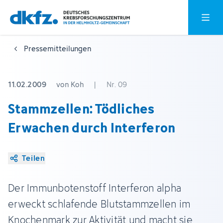
Zum
Zur
Hauptm
Hauptinhalt
Fußzeile
springen
springen
Pressemitteilungen
11.02.2009
von Koh
|
Nr. 09
Stammzellen: Tödliches
Erwachen durch Interferon
Teilen
Der Immunbotenstoff Interferon alpha
erweckt schlafende Blutstammzellen im
Knochenmark zur Aktivität und macht sie