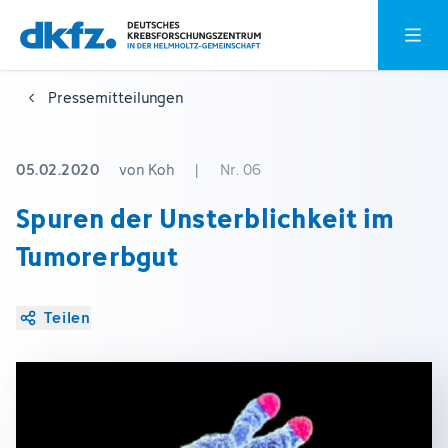
Zum
Zur
Hauptm
Hauptinhalt
Fußzeile
springen
springen
Pressemitteilungen
05.02.2020
von Koh
|
Nr. 06
Spuren der Unsterblichkeit im
Tumorerbgut
Teilen