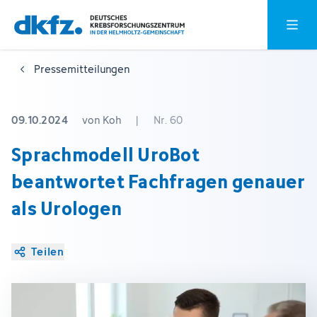
Zum
Zur
Hauptm
Hauptinhalt
Fußzeile
springen
springen
Pressemitteilungen
09.10.2024
von Koh
|
Nr. 60
Sprachmodell UroBot
beantwortet Fachfragen genauer
als Urologen
Teilen