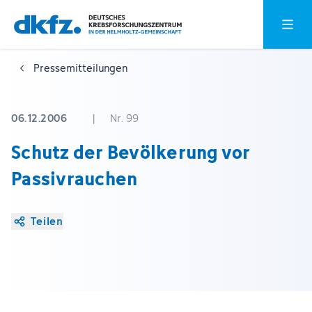
Zum
Zur
Hauptm
Hauptinhalt
Fußzeile
springen
springen
Pressemitteilungen
06.12.2006
|
Nr. 99
Schutz der Bevölkerung vor
Passivrauchen
Teilen