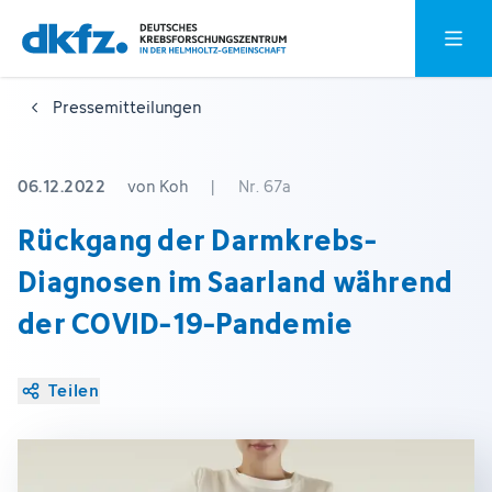
Zum
Zur
Hauptm
Hauptinhalt
Fußzeile
springen
springen
Pressemitteilungen
06.12.2022
von Koh
|
Nr. 67a
Rückgang der Darmkrebs-
Diagnosen im Saarland während
der COVID-19-Pandemie
Teilen