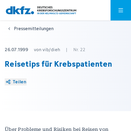
Zum
Zur
Hauptm
Hauptinhalt
Fußzeile
springen
springen
Pressemitteilungen
26.07.1999
von vib/dieh
|
Nr. 22
Reisetips für Krebspatienten
Teilen
Über Probleme und Risiken bei Reisen von