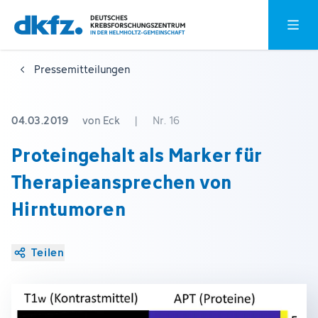
Zum
Zur
Hauptm
Hauptinhalt
Fußzeile
springen
springen
Pressemitteilungen
04.03.2019
von Eck
|
Nr. 16
Proteingehalt als Marker für
Therapieansprechen von
Hirntumoren
Teilen