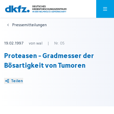
Zum
Zur
Hauptm
Hauptinhalt
Fußzeile
springen
springen
Pressemitteilungen
19.02.1997
von wal
|
Nr. 05
Proteasen - Gradmesser der
Bösartigkeit von Tumoren
Teilen