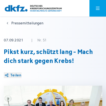
Zum
Zur
Hauptm
Hauptinhalt
Fußzeile
springen
springen
Pressemitteilungen
07.09.2021
|
Nr. 51
Pikst kurz, schützt lang - Mach
dich stark gegen Krebs!
Teilen