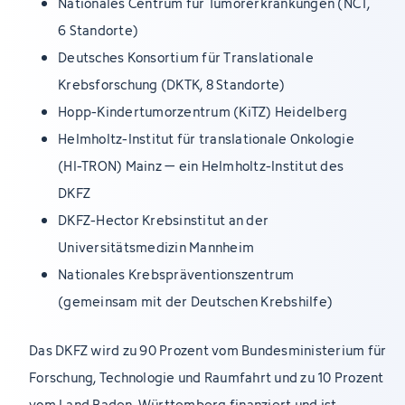
Nationales Centrum für Tumorerkrankungen (NCT,
6 Standorte)
Deutsches Konsortium für Translationale
Krebsforschung (DKTK, 8 Standorte)
Hopp-Kindertumorzentrum (KiTZ) Heidelberg
Helmholtz-Institut für translationale Onkologie
(HI-TRON) Mainz – ein Helmholtz-Institut des
DKFZ
DKFZ-Hector Krebsinstitut an der
Universitätsmedizin Mannheim
Nationales Krebspräventionszentrum
(gemeinsam mit der Deutschen Krebshilfe)
Das DKFZ wird zu 90 Prozent vom Bundesministerium für
Forschung, Technologie und Raumfahrt und zu 10 Prozent
vom Land Baden-Württemberg finanziert und ist