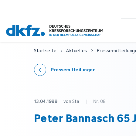
Zum
Zur
Hauptinhalt
Fußzeile
springen
springen
Startseite
Aktuelles
Pressemitteilung
Pressemitteilungen
13.04.1999
von Sta
|
Nr. 08
Peter Bannasch 65 J