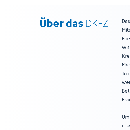
Über das
DKFZ
Das
Mit
For
Wis
Kre
Men
Tum
wer
Bet
Fra
Um 
übe