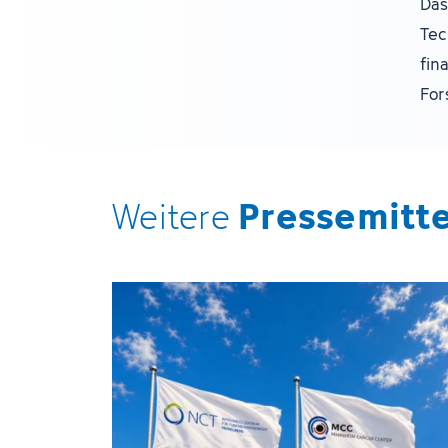
Das
Tec
fin
For
Pressemitt
Weitere