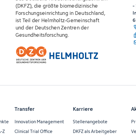
(DKFZ), die größte biomedizinische
-
Forschungseinrichtung in Deutschland,
I
ist Teil der Helmholtz-Gemeinschaft
6
und der Deutschen Zentren der
Gesundheitsforschung.
Transfer
Karriere
A
nkte
Innovation Management
Stellenangebote
Pr
A-Z
Clinical Trial Office
DKFZ als Arbeitgeber
Ve