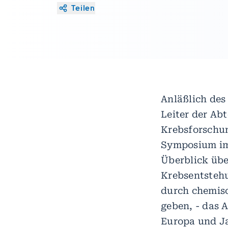
Teilen
Anläßlich des
Leiter der Ab
Krebsforschun
Symposium im
Überblick übe
Krebsentsteh
durch chemisc
geben, - das 
Europa und Ja