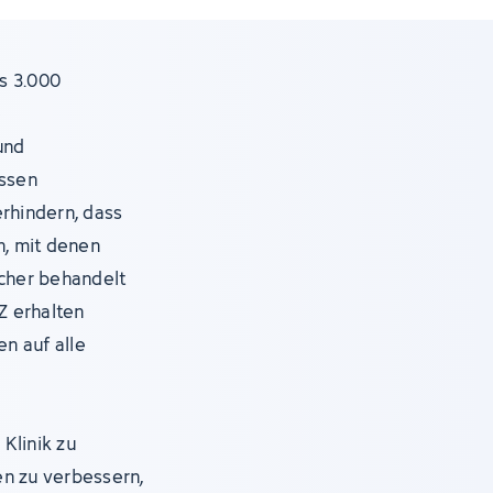
s 3.000
e
und
assen
erhindern, dass
, mit denen
icher behandelt
Z erhalten
en auf alle
Klinik zu
en zu verbessern,