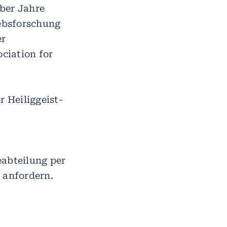
ber Jahre
rebsforschung
er
ciation for
 Heiliggeist-
eabteilung per
 anfordern.