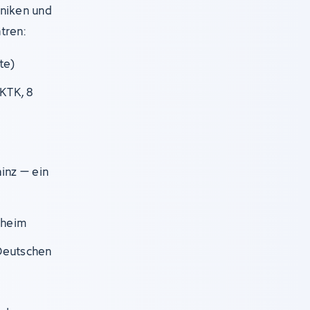
iniken und
tren:
te)
KTK, 8
ainz – ein
nheim
Deutschen