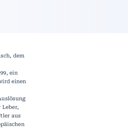
asch, dem
99, ein
ird einen
Auslösung
 Leber,
tler aus
opäischen