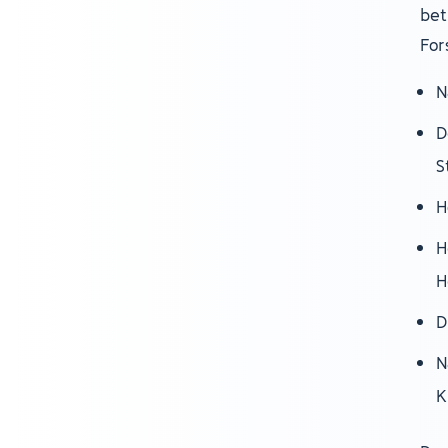
bet
For
N
D
S
H
H
H
D
N
K