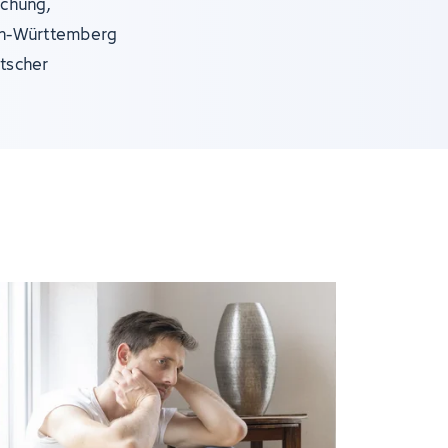
schung,
en-Württemberg
utscher