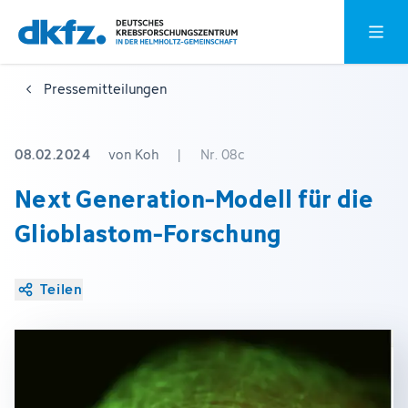
Zum
Zur
Hauptm
Hauptinhalt
Fußzeile
springen
springen
Pressemitteilungen
08.02.2024
von Koh
|
Nr. 08c
Next Generation-Modell für die
Glioblastom-Forschung
Teilen