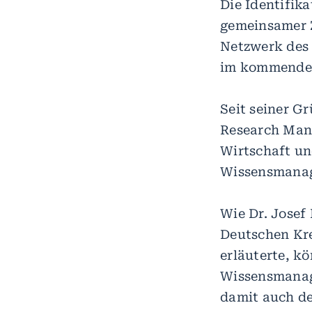
Die Identifik
gemeinsamer Z
Netzwerk des
im kommenden
Seit seiner G
Research Mana
Wirtschaft un
Wissensmanag
Wie Dr. Josef
Deutschen Kr
erläuterte, k
Wissensmanage
damit auch de