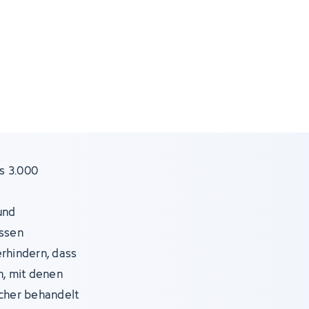
s 3.000
e
und
assen
erhindern, dass
, mit denen
icher behandelt