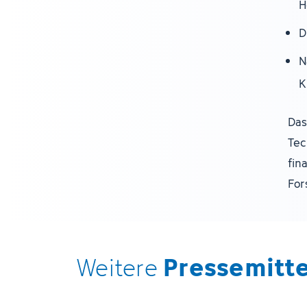
H
D
N
K
Das
Tec
fin
For
Pressemitt
Weitere