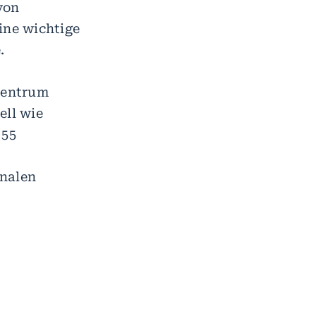
von
ine wichtige
.
zentrum
ell wie
 55
onalen