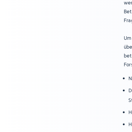
wer
Bet
Fra
Um 
übe
bet
For
N
D
S
H
H