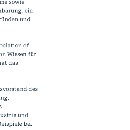
eme sowie
nbarung, ein
gründen und
ociation of
on Wissen für
hat das
gsvorstand des
ung,
s
ustrie und
eispiele bei