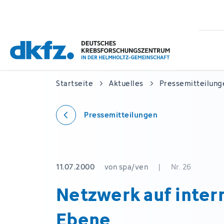
Zum
Zur
Hauptinhalt
Fußzeile
springen
springen
Startseite
Aktuelles
Pressemitteilung
Pressemitteilungen
11.07.2000
von spa/ven
|
Nr. 26
Netzwerk auf inter
Ebene