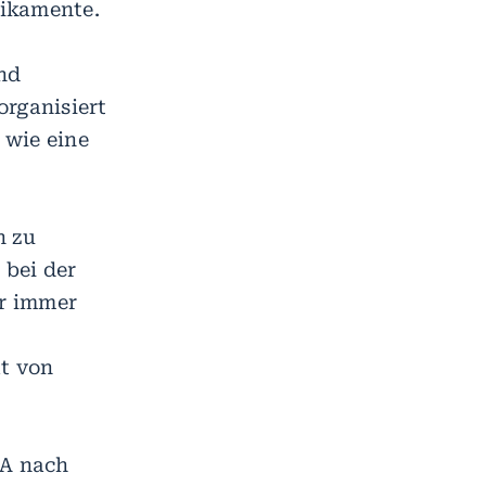
dikamente.
nd
organisiert
 wie eine
n zu
 bei der
r immer
ät von
MA nach