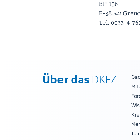
BP 156
F-38042 Gren
Tel. 0033-4-7
Über das
DKFZ
Das
Mit
For
Wis
Kre
Men
Tum