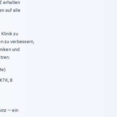
Z erhalten
en auf alle
Klinik zu
en zu verbessern,
iniken und
tren:
te)
KTK, 8
ainz – ein