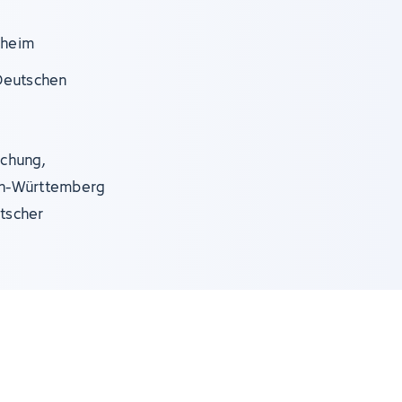
nheim
Deutschen
schung,
en-Württemberg
utscher