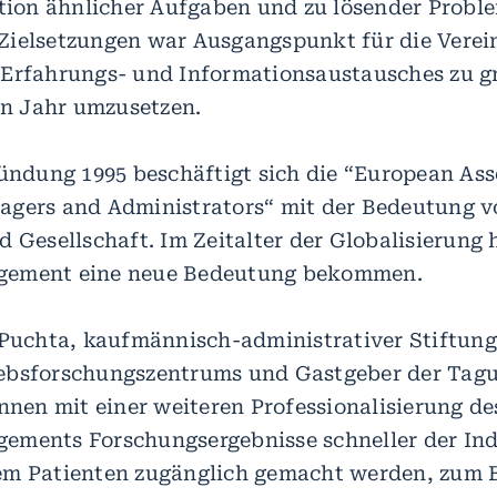
ation ähnlicher Aufgaben und zu lösender Probl
ielsetzungen war Ausgangspunkt für die Verei
 Erfahrungs- und Informationsaustausches zu 
 Jahr umzusetzen.
ründung 1995 beschäftigt sich die “European Ass
gers and Administrators“ mit der Bedeutung v
d Gesellschaft. Im Zeitalter der Globalisierung 
ement eine neue Bedeutung bekommen.
 Puchta, kaufmännisch-administrativer Stiftun
ebsforschungszentrums und Gastgeber der Tag
önnen mit einer weiteren Professionalisierung de
ments Forschungsergebnisse schneller der Ind
m Patienten zugänglich gemacht werden, zum B