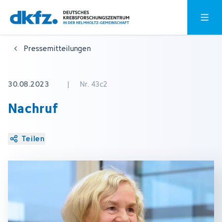
Zum
Zur
Hauptm
Hauptinhalt
Fußzeile
springen
springen
Pressemitteilungen
30.08.2023
|
Nr. 43c2
Nachruf
Teilen