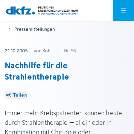
Zum
Zur
Hauptm
Hauptinhalt
Fußzeile
springen
springen
Pressemitteilungen
21.10.2005
von Koh
|
Nr. 56
Nachhilfe für die
Strahlentherapie
Teilen
Immer mehr Krebspatienten können heute
durch Strahlentherapie – allein oder in
Kombination mit Chirurgie oder