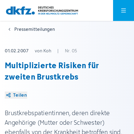
Zum
Zur
Hauptm
Hauptinhalt
Fußzeile
springen
springen
Pressemitteilungen
01.02.2007
von Koh
|
Nr. 05
Multiplizierte Risiken für
zweiten Brustkrebs
Teilen
Brustkrebspatientinnen, deren direkte
Angehörige (Mutter oder Schwester)
ebenfalls von der Krankheit betroffen sind,