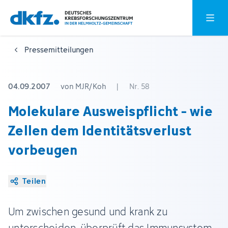
Zum
Zur
Hauptm
Hauptinhalt
Fußzeile
springen
springen
Pressemitteilungen
04.09.2007
von MJR/Koh
|
Nr. 58
Molekulare Ausweispflicht - wie
Zellen dem Identitätsverlust
vorbeugen
Teilen
Um zwischen gesund und krank zu
unterscheiden, überprüft das Immunsystem