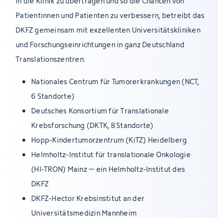
in die Klinik zu übertragen und so die Chancen von
Patientinnen und Patienten zu verbessern, betreibt das
DKFZ gemeinsam mit exzellenten Universitätskliniken
und Forschungseinrichtungen in ganz Deutschland
Translationszentren:
Nationales Centrum für Tumorerkrankungen (NCT,
6 Standorte)
Deutsches Konsortium für Translationale
Krebsforschung (DKTK, 8 Standorte)
Hopp-Kindertumorzentrum (KiTZ) Heidelberg
Helmholtz-Institut für translationale Onkologie
(HI-TRON) Mainz – ein Helmholtz-Institut des
DKFZ
DKFZ-Hector Krebsinstitut an der
Universitätsmedizin Mannheim