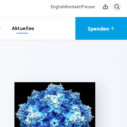
Einfache Sprac
English
Kontakt
Presse
Spenden
e
Aktuelles