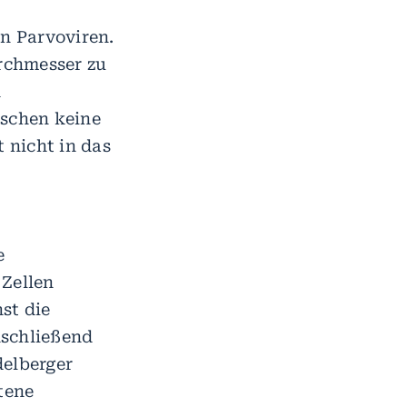
n Parvoviren.
urchmesser zu
h
nschen keine
 nicht in das
e
 Zellen
st die
nschließend
delberger
tene