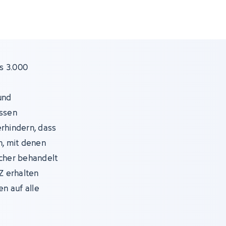
s 3.000
e
und
assen
erhindern, dass
, mit denen
icher behandelt
Z erhalten
en auf alle