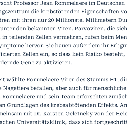
orscht Professor Jean Rommelaere im Deutschen
gszentrum die krebstötenden Eigenschaften vo
ören mit ihren nur 20 Millionstel Millimetern D
 unter den bekannten Viren. Parvoviren, die sic
h in teilenden Zellen vermehren, rufen beim Me
ymptome hervor. Sie bauen außerdem ihr Erbgut
zierten Zellen ein, so dass kein Risiko besteht,
dernde Gene zu aktivieren.
eit wählte Rommelaere Viren des Stamms H1, di
 Nagetiere befallen, aber auch für menschliche
d. Rommelaere und sein Team erforschten zunäch
hen Grundlagen des krebsabtötenden Effekts. A
emeinsam mit Dr. Karsten Geletneky von der Hei
schen Universitätsklinik, dass sich fortgeschrit