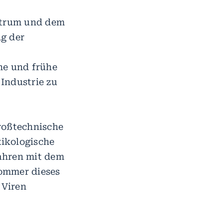
ntrum und dem
g der
he und frühe
Industrie zu
roßtechnische
ikologische
ahren mit dem
Sommer dieses
 Viren