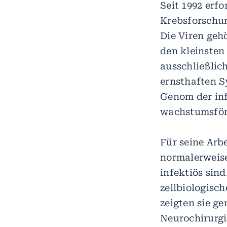
Seit 1992 erf
Krebsforschun
Die Viren geh
den kleinsten
ausschließlic
ernsthaften S
Genom der infi
wachstumsför
Für seine Arb
normalerweise
infektiös sin
zellbiologisc
zeigten sie g
Neurochirurgi