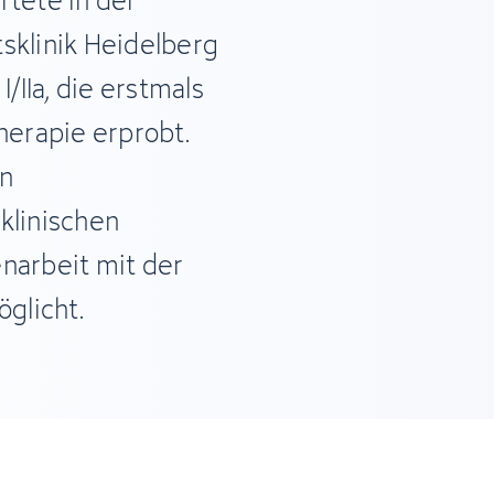
rtete in der
sklinik Heidelberg
I/IIa, die erstmals
herapie erprobt.
en
klinischen
arbeit mit der
glicht.