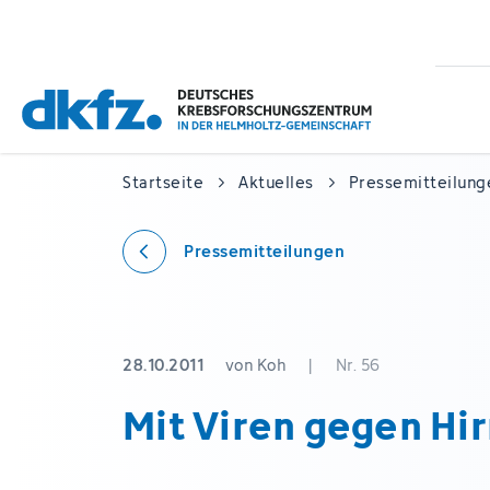
Zum
Zur
Hauptinhalt
Fußzeile
springen
springen
Startseite
Aktuelles
Pressemitteilung
Pressemitteilungen
28.10.2011
von Koh
|
Nr. 56
Mit Viren gegen Hi