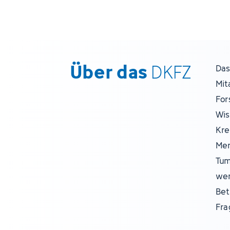
Über das
DKFZ
Das
Mit
For
Wis
Kre
Men
Tum
wer
Bet
Fra