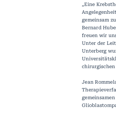
„Eine Krebsthe
Angelegenheit
gemeinsam zu 
Bernard Hube
freuen wir uns
Unter der Lei
Unterberg wur
Universitätsk
chirurgischen
Jean Rommela
Therapieverfa
gemeinsamen A
Glioblastompa