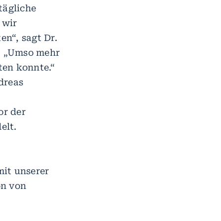
ltägliche
 wir
n“, sagt Dr.
. „Umso mehr
ten konnte.“
dreas
or der
elt.
mit unserer
on von