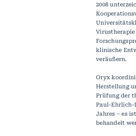
2008 unterze
Kooperations
Universitätsk
Virustherapie 
Forschungspro
klinische Ent
veräußern.
Oryx koordini
Herstellung u
Prüfung der t
Paul-Ehrlich-
Jahres – es i
behandelt we