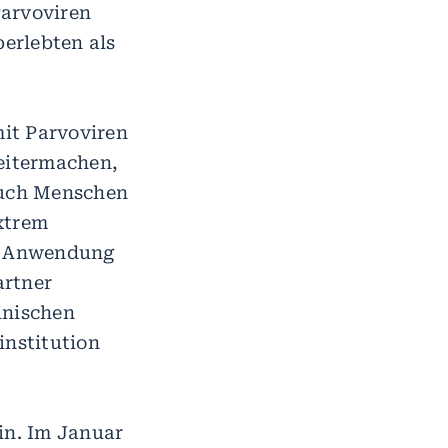
Parvoviren
berlebten als
it Parvoviren
weitermachen,
 auch Menschen
xtrem
en Anwendung
artner
inischen
institution
in. Im Januar