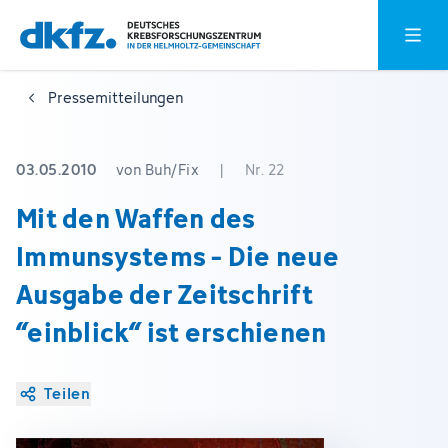
Zum
Zur
Hauptm
Hauptinhalt
Fußzeile
springen
springen
Pressemitteilungen
03.05.2010
von Buh/Fix
|
Nr. 22
Mit den Waffen des
Immunsystems - Die neue
Ausgabe der Zeitschrift
“einblick“ ist erschienen
Teilen