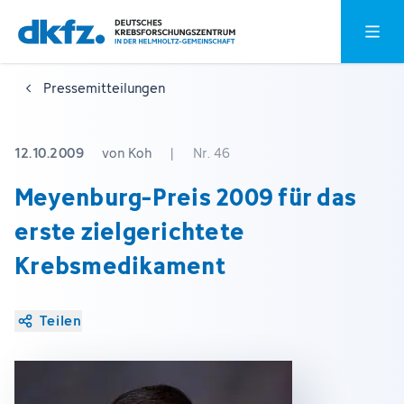
Zum
Zur
Hauptm
Hauptinhalt
Fußzeile
springen
springen
Pressemitteilungen
12.10.2009
von Koh
|
Nr. 46
Meyenburg-Preis 2009 für das
erste zielgerichtete
Krebsmedikament
Teilen