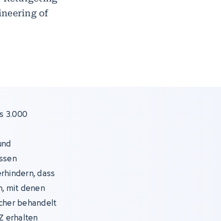
ineering of
s 3.000
e
und
assen
erhindern, dass
, mit denen
icher behandelt
Z erhalten