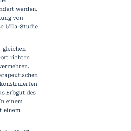
her
ändert werden.
dlung von
e I/IIa-Studie
r gleichen
Dort richten
 vermehren.
herapeutischen
 konstruierten
as Erbgut des
 In einem
it einem