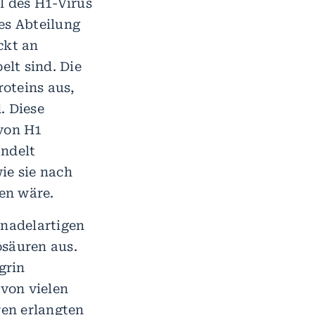
l des H1-Virus
es Abteilung
ockt an
elt sind. Die
oteins aus,
. Diese
 von H1
andelt
ie sie nach
en wäre.
 nadelartigen
osäuren aus.
grin
von vielen
en erlangten