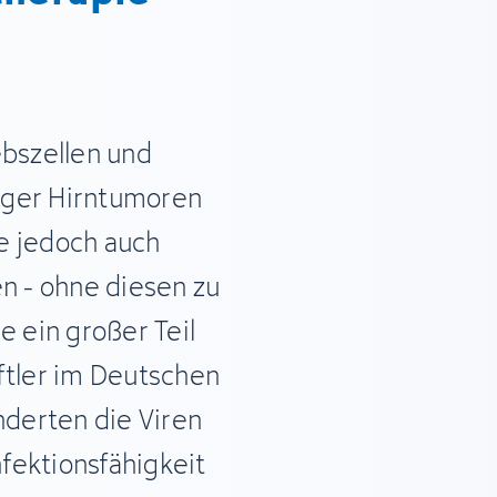
ebszellen und
iger Hirntumoren
ie jedoch auch
en - ohne diesen zu
e ein großer Teil
ftler im Deutschen
derten die Viren
nfektionsfähigkeit