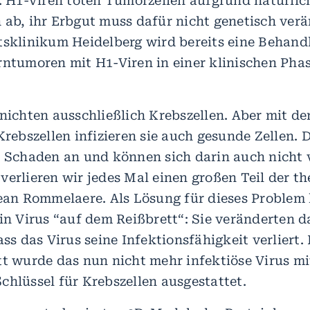
d. H1-Viren töten Tumorzellen aufgrund natürlic
 ab, ihr Erbgut muss dafür nicht genetisch ver
tsklinikum Heidelberg wird bereits eine Behan
rntumoren mit H1-Viren in einer klinischen Phas
nichten ausschließlich Krebszellen. Aber mit de
Krebszellen infizieren sie auch gesunde Zellen. 
e Schaden an und können sich darin auch nicht
verlieren wir jedes Mal einen großen Teil der t
Jean Rommelaere. Als Lösung für dieses Problem
ein Virus “auf dem Reißbrett“: Sie veränderten d
ass das Virus seine Infektionsfähigkeit verliert.
tt wurde das nun nicht mehr infektiöse Virus m
chlüssel für Krebszellen ausgestattet.