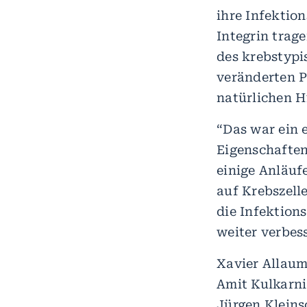
ihre Infektio
Integrin trag
des krebstypi
veränderten P
natürlichen H
“Das war ein e
Eigenschaften
einige Anläuf
auf Krebszell
die Infektions
weiter verbes
Xavier Allaum
Amit Kulkarni
Jürgen Kleins