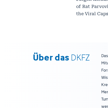
of Rat Parvov
the Viral Caps
Über das
DKFZ
Das
Mit
For
Wis
Kre
Men
Tum
wer