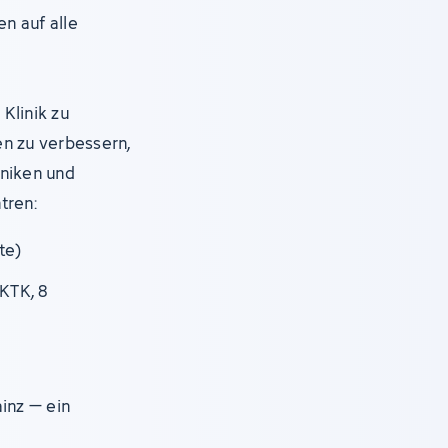
en auf alle
Klinik zu
en zu verbessern,
iniken und
tren:
te)
KTK, 8
ainz – ein