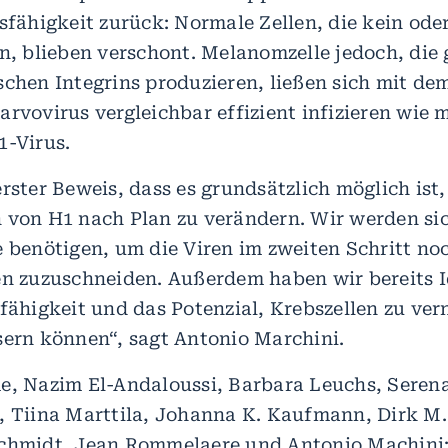
nsfähigkeit zurück: Normale Zellen, die kein ode
en, blieben verschont. Melanomzelle jedoch, di
schen Integrins produzieren, ließen sich mit de
arvovirus vergleichbar effizient infizieren wie 
1-Virus.
rster Beweis, dass es grundsätzlich möglich ist,
 von H1 nach Plan zu verändern. Wir werden si
e benötigen, um die Viren im zweiten Schritt noc
en zuzuschneiden. Außerdem haben wir bereits I
fähigkeit und das Potenzial, Krebszellen zu ver
sern können“, sagt Antonio Marchini.
e, Nazim El-Andaloussi, Barbara Leuchs, Serena
, Tiina Marttila, Johanna K. Kaufmann, Dirk M.
chmidt, Jean Rommelaere und Antonio Machini: