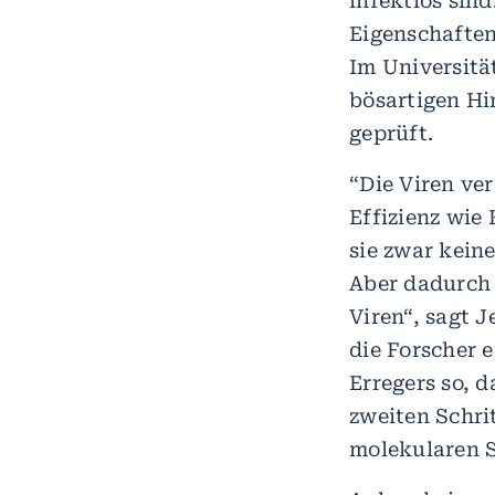
infektiös sin
Eigenschaften
Im Universitä
bösartigen Hi
geprüft.
“Die Viren ver
Effizienz wie 
sie zwar kein
Aber dadurch 
Viren“, sagt 
die Forscher 
Erregers so, d
zweiten Schri
molekularen S