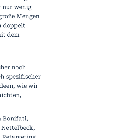
r nur wenig
e große Mengen
m doppelt
mit dem
cher noch
h spezifischer
deen, wie wir
nichten,
 Bonifati,
 Nettelbeck,
 Retargeting