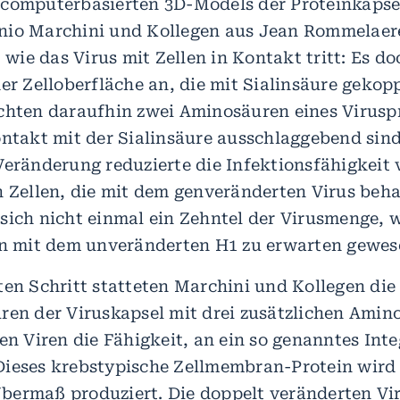
computerbasierten 3D-Models der Proteinkapse
nio Marchini und Kollegen aus Jean Rommelaer
, wie das Virus mit Zellen in Kontakt tritt: Es d
er Zelloberfläche an, die mit Sialinsäure gekopp
chten daraufhin zwei Aminosäuren eines Viruspr
ontakt mit der Sialinsäure ausschlaggebend sind
Veränderung reduzierte die Infektionsfähigkeit
n Zellen, die mit dem genveränderten Virus beh
sich nicht einmal ein Zehntel der Virusmenge, w
on mit dem unveränderten H1 zu erwarten gewes
ten Schritt statteten Marchini und Kollegen die
ren der Viruskapsel mit drei zusätzlichen Amin
en Viren die Fähigkeit, an ein so genanntes Inte
ieses krebstypische Zellmembran-Protein wird 
ermaß produziert. Die doppelt veränderten Vir