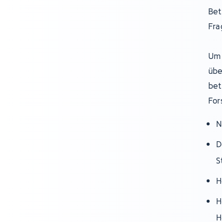
Bet
Fra
Um 
übe
bet
For
N
D
S
H
H
H