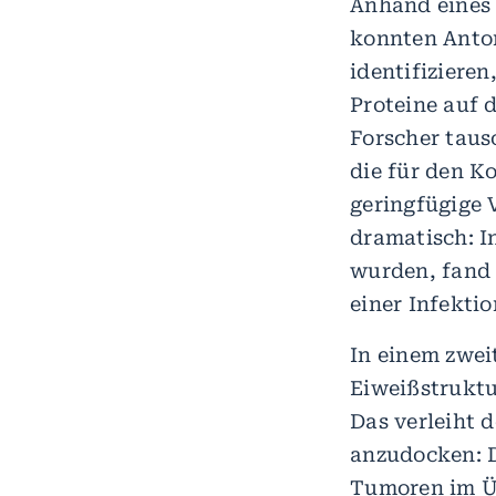
Anhand eines 
konnten Anto
identifizieren
Proteine auf d
Forscher taus
die für den K
geringfügige 
dramatisch: I
wurden, fand 
einer Infekti
In einem zwei
Eiweißstruktu
Das verleiht d
anzudocken: D
Tumoren im Üb