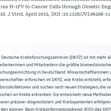
irus H-1PV to Cancer Cells through Genetic Eng
id. J Virol. April 2012, DOI :10.1128/JVI.06208-11
 Deutsche Krebsforschungszentrum (DKFZ) ist mit mehr al
arbeiterinnen und Mitarbeitern die größte biomedizinisch
schungseinrichtung in Deutschland. Wissenschaftlerinnen 
senschaftler erforschen im DKFZ, wie Krebs entsteht, erf
bsrisikofaktoren und suchen nach neuen Strategien, die v
schen an Krebs erkranken. Sie entwickeln neue Methoden
oren präziser diagnostiziert und Krebspatienten erfolgre
den können. Beim Krebsinformationsdienst (KID) des DKF