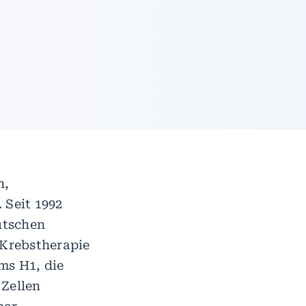
n,
Seit 1992
utschen
 Krebstherapie
ms H1, die
 Zellen