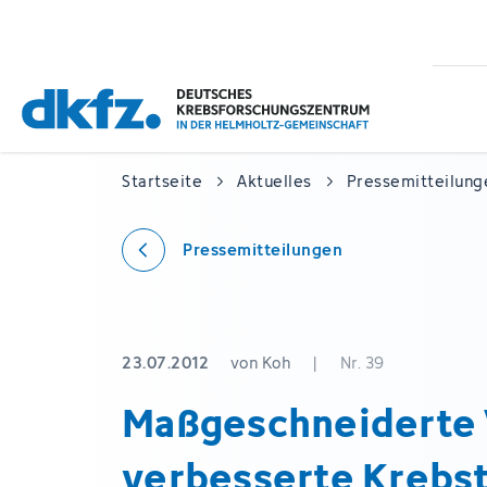
Zum
Zur
Hauptinhalt
Fußzeile
springen
springen
Startseite
Aktuelles
Pressemitteilung
Pressemitteilungen
23.07.2012
von Koh
|
Nr. 39
Maßgeschneiderte 
verbesserte Krebs