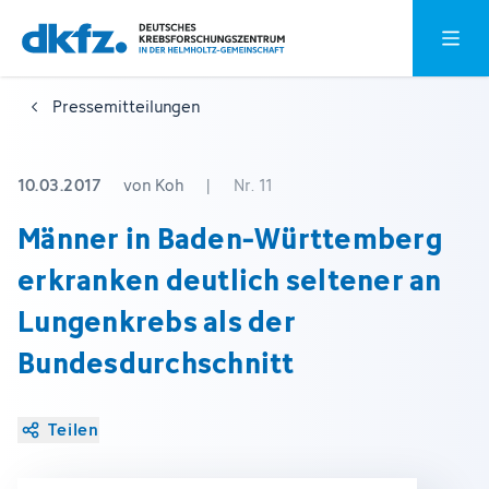
Zum
Zur
Hauptm
Hauptinhalt
Fußzeile
springen
springen
Pressemitteilungen
10.03.2017
von Koh
|
Nr. 11
Männer in Baden-Württemberg
erkranken deutlich seltener an
Lungenkrebs als der
Bundesdurchschnitt
Teilen