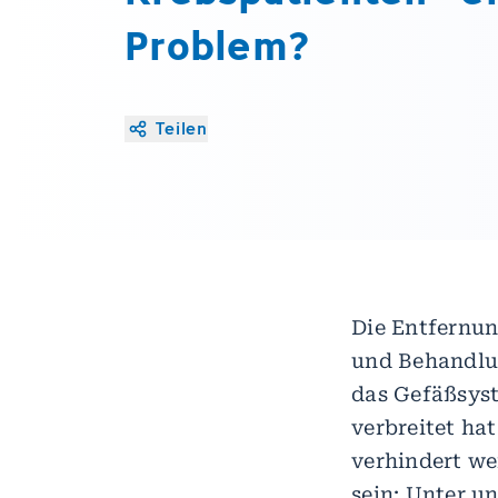
Problem?
Teilen
Die Entfernun
und Behandlu
das Gefäßsys
verbreitet ha
verhindert we
sein: Unter u