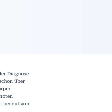
der Diagnose
schon über
örper
Knoten
en bedeutsam
u