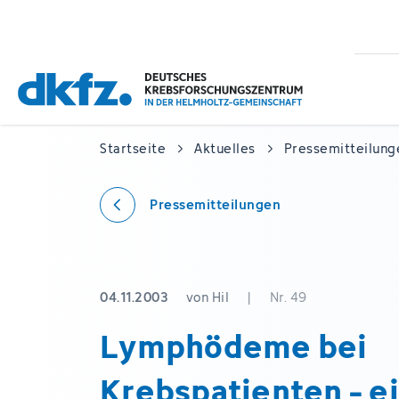
Zum
Zur
Hauptinhalt
Fußzeile
springen
springen
Startseite
Aktuelles
Pressemitteilung
Pressemitteilungen
04.11.2003
von Hil
|
Nr. 49
Lymphödeme bei
Krebspatienten - e