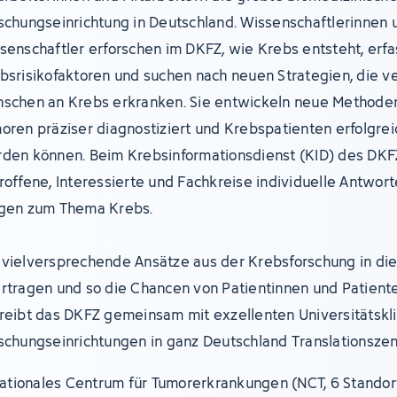
schungseinrichtung in Deutschland. Wissenschaftlerinnen 
senschaftler erforschen im DKFZ, wie Krebs entsteht, erf
bsrisikofaktoren und suchen nach neuen Strategien, die v
schen an Krebs erkranken. Sie entwickeln neue Methoden
oren präziser diagnostiziert und Krebspatienten erfolgre
den können. Beim Krebsinformationsdienst (KID) des DKF
roffene, Interessierte und Fachkreise individuelle Antwort
gen zum Thema Krebs.
vielversprechende Ansätze aus der Krebsforschung in die 
rtragen und so die Chancen von Patientinnen und Patient
reibt das DKFZ gemeinsam mit exzellenten Universitätskl
schungseinrichtungen in ganz Deutschland Translationszen
ationales Centrum für Tumorerkrankungen (NCT, 6 Standor