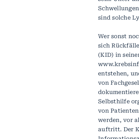
Schwellungen
sind solche L
Wer sonst noc
sich Rückfäll
(KID) in sein
www.krebsinf
entstehen, un
von Fachgesel
dokumentieren
Selbsthilfe o
von Patienten
werden, vor a
auftritt. Der
Informationsa