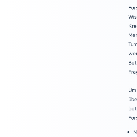
For
Wis
Kre
Men
Tum
wer
Bet
Fra
Um 
übe
bet
For
N