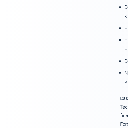
D
S
H
H
H
D
N
K
Das
Tec
fin
For