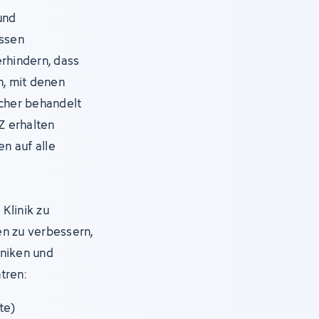
und
assen
erhindern, dass
, mit denen
icher behandelt
Z erhalten
en auf alle
Klinik zu
en zu verbessern,
iniken und
tren:
te)