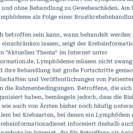
 und ohne Behandlung zu Gewebeschäden. Am 
ymphödeme als Folge einer Brustkrebsbehandlu
h betroffen sein kann, wann behandelt werden 
e einschränken lassen, zeigt der Krebsinformati
em “Aktuellen Thema“ im Internet unter
ormation.de. Lymphödeme müssen nicht zwangs
d ihre Behandlung hat große Fortschritte gemach
lschaften und Veröffentlichungen von Patient
 die Rahmenbedingungen. Betroffene, die sich 
rganisiert haben, bemängeln jedoch, dass die Ri
 wie auch von Ärzten bisher noch häufig unters
llem bei Krebsarten, bei denen ein Lymphödem e
 Krebsinformationsdienst informiert deshalb auc
ngebote im Internet, die für Betroffene als Anla