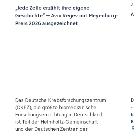
2
„Jede Zelle erzählt ihre eigene
A
r
Geschichte“ – Aviv Regev mit Meyenburg-
Preis 2026 ausgezeichnet
Das Deutsche Krebsforschungszentrum
D
(DKFZ), die größte biomedizinische
-
Forschungseinrichtung in Deutschland,
I
ist Teil der Helmholtz-Gemeinschaft
6
und der Deutschen Zentren der