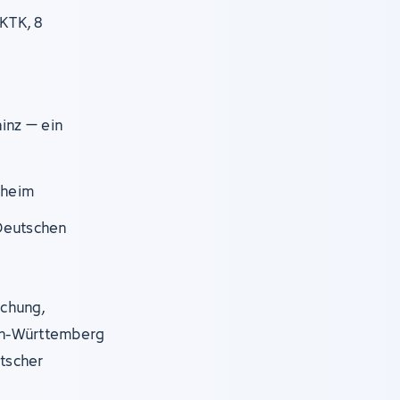
KTK, 8
ainz – ein
nheim
Deutschen
schung,
en-Württemberg
utscher