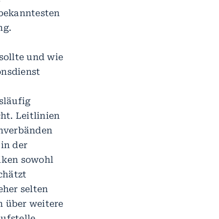
bekanntesten
ng.
sollte und wie
onsdienst
läufig
t. Leitlinien
enverbänden
in der
siken sowohl
chätzt
her selten
h über weitere
ufstelle