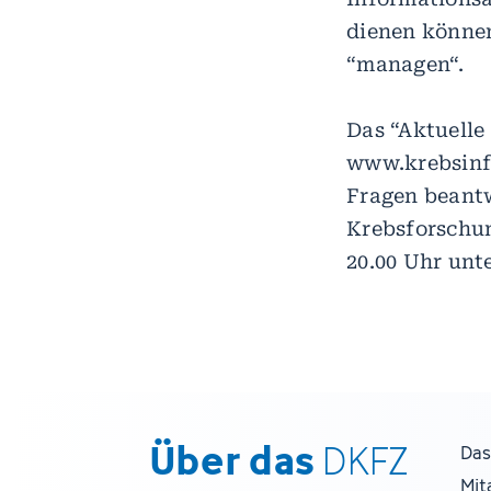
dienen können
“managen“.
Das “Aktuelle
www.krebsinfo
Fragen beantw
Krebsforschun
20.00 Uhr unt
Über das
DKFZ
Das
Mit