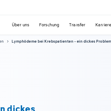
Über uns
Forschung
Transfer
Karrier
en
Lymphödeme bei Krebspatienten - ein dickes Proble
in dickes