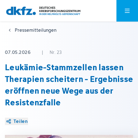
Zum
Zur
Hauptm
Hauptinhalt
Fußzeile
springen
springen
Pressemitteilungen
07.05.2026
|
Nr. 23
Leukämie-Stammzellen lassen
Therapien scheitern - Ergebnisse
eröffnen neue Wege aus der
Resistenzfalle
Teilen