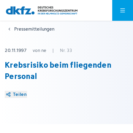
Zum
Zur
Hauptm
Hauptinhalt
Fußzeile
springen
springen
Pressemitteilungen
20.11.1997
von ne
|
Nr. 33
Krebsrisiko beim fliegenden
Personal
Teilen