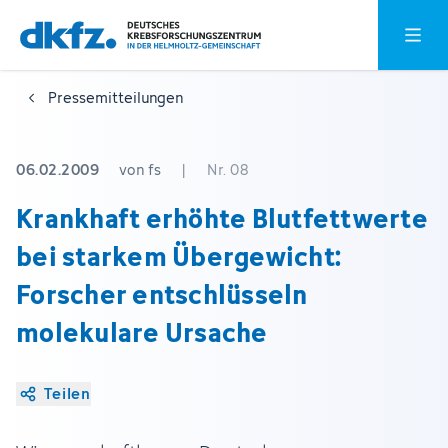
Zum
Zur
Hauptm
Hauptinhalt
Fußzeile
springen
springen
Pressemitteilungen
06.02.2009
von fs
|
Nr. 08
Krankhaft erhöhte Blutfettwerte
bei starkem Übergewicht:
Forscher entschlüsseln
molekulare Ursache
Teilen