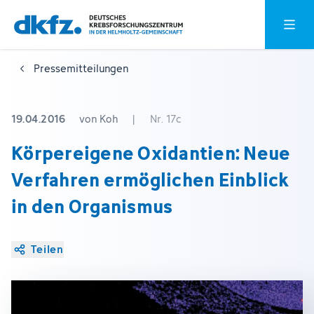
Zum
Zur
Hauptm
Hauptinhalt
Fußzeile
springen
springen
Pressemitteilungen
19.04.2016
von Koh
|
Nr. 17c
Körpereigene Oxidantien: Neue
Verfahren ermöglichen Einblick
in den Organismus
Teilen