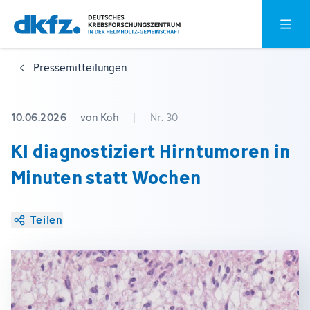
Zum
Zur
Hauptm
Hauptinhalt
Fußzeile
springen
springen
Pressemitteilungen
10.06.2026
von Koh
|
Nr. 30
KI diagnostiziert Hirntumoren in
Minuten statt Wochen
Teilen